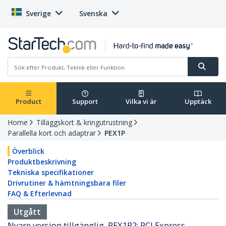
Sverige
Svenska
Product
Support
Vilka vi är
Upptäck
Home
Tilläggskort & kringutrustning
Parallella kort och adaptrar
PEX1P
Överblick
Produktbeskrivning
Tekniska specifikationer
Drivrutiner & hämtningsbara filer
FAQ & Efterlevnad
Utgått
Nyare version tillgänglig, PEX1P2: PCI Express