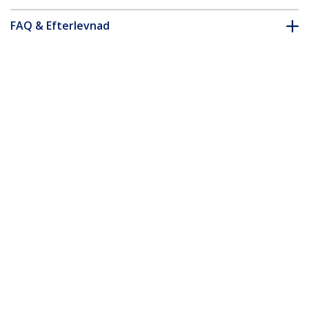
FAQ & Efterlevnad
Tillbehör
* Produkters utseende och specifikationer kan komma att ändras
utan förvarning.
Du kanske också gillar
PEXM2SAT3422
2x M.2 NGFF SSD
RAID-kontrollerkort
plus 2x SATA III-
portar - PCIe
SAT32M225