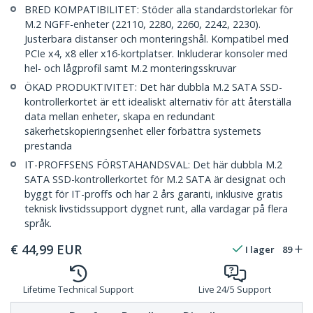
BRED KOMPATIBILITET: Stöder alla standardstorlekar för
M.2 NGFF-enheter (22110, 2280, 2260, 2242, 2230).
Justerbara distanser och monteringshål. Kompatibel med
PCIe x4, x8 eller x16-kortplatser. Inkluderar konsoler med
hel- och lågprofil samt M.2 monteringsskruvar
ÖKAD PRODUKTIVITET: Det här dubbla M.2 SATA SSD-
kontrollerkortet är ett idealiskt alternativ för att återställa
data mellan enheter, skapa en redundant
säkerhetskopieringsenhet eller förbättra systemets
prestanda
IT-PROFFSENS FÖRSTAHANDSVAL: Det här dubbla M.2
SATA SSD-kontrollerkortet för M.2 SATA är designat och
byggt för IT-proffs och har 2 års garanti, inklusive gratis
teknisk livstidssupport dygnet runt, alla vardagar på flera
språk.
€
44,99
EUR
I lager
89
Lifetime Technical Support
Live 24/5 Support