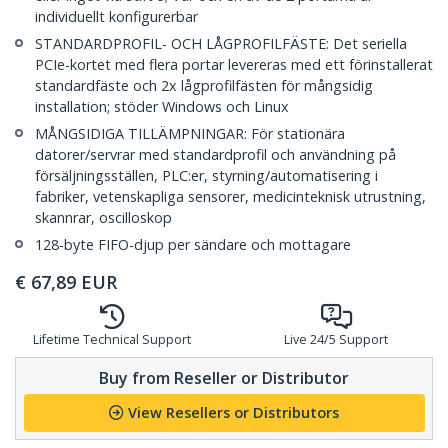
individuellt konfigurerbar
STANDARDPROFIL- OCH LÅGPROFILFÄSTE: Det seriella
PCIe-kortet med flera portar levereras med ett förinstallerat
standardfäste och 2x lågprofilfästen för mångsidig
installation; stöder Windows och Linux
MÅNGSIDIGA TILLÄMPNINGAR: För stationära
datorer/servrar med standardprofil och användning på
försäljningsställen, PLC:er, styrning/automatisering i
fabriker, vetenskapliga sensorer, medicinteknisk utrustning,
skannrar, oscilloskop
128-byte FIFO-djup per sändare och mottagare
€
67,89
EUR
Lifetime Technical Support
Live 24/5 Support
Buy from Reseller or Distributor
View Resellers or Distributors