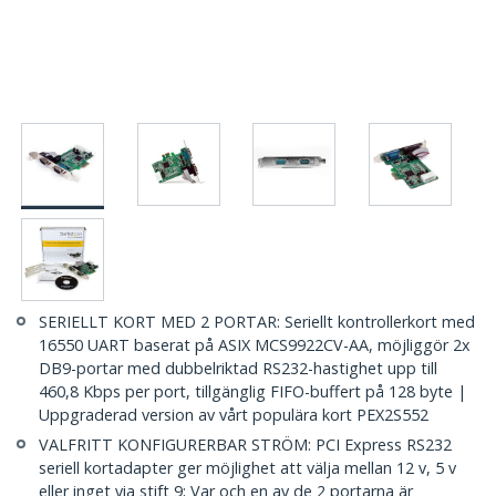
SERIELLT KORT MED 2 PORTAR: Seriellt kontrollerkort med
16550 UART baserat på ASIX MCS9922CV-AA, möjliggör 2x
DB9-portar med dubbelriktad RS232-hastighet upp till
460,8 Kbps per port, tillgänglig FIFO-buffert på 128 byte |
Uppgraderad version av vårt populära kort PEX2S552
VALFRITT KONFIGURERBAR STRÖM: PCI Express RS232
seriell kortadapter ger möjlighet att välja mellan 12 v, 5 v
eller inget via stift 9; Var och en av de 2 portarna är