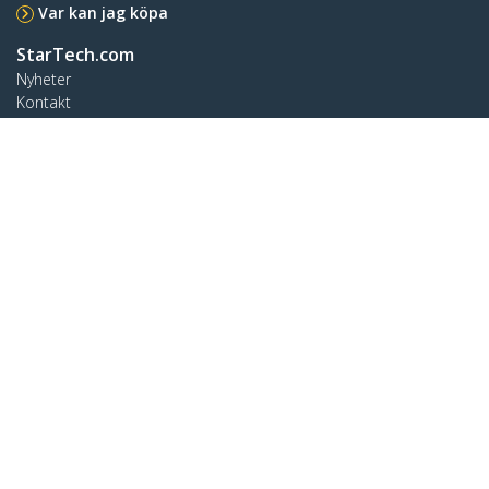
Var kan jag köpa
StarTech.com
Nyheter
Kontakt
Om oss
Lediga jobb
Kvalitet och efterlevnad
Blog
Kundtjänst
Knowledge Base
Drivrutiner & hämtningsbara filer
Support FAQs
Support
Garantipolicy
Ansluta