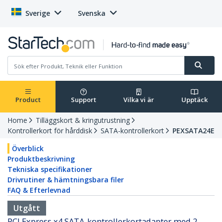
Sverige
Svenska
Product
Support
Vilka vi är
Upptäck
Home
Tilläggskort & kringutrustning
Kontrollerkort för hårddisk
SATA-kontrollerkort
PEXSATA24E
Överblick
Produktbeskrivning
Tekniska specifikationer
Drivrutiner & hämtningsbara filer
FAQ & Efterlevnad
Utgått
PCI Express x4 SATA-kontrollerkortadapter med 2