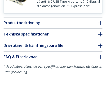
Lägg till två USB Type-A-portar på 10 Gbps till
din dator genom en PCI Express-port
Produktbeskrivning
Tekniska specifikationer
Drivrutiner & hämtningsbara filer
FAQ & Efterlevnad
* Produkters utseende och specifikationer kan komma att ändras
utan förvarning.
USB 3.1 gen 2-kort med 2 portar
(10 Gbps) - 2x USB-A - PCIe
Produkt ID:
PEXUSB312A
Become a Partner