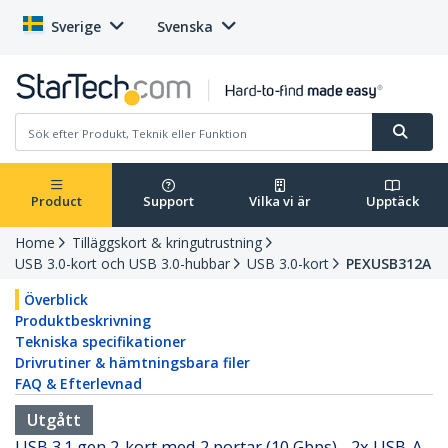
Sverige
Svenska
Product
Support
Vilka vi är
Upptäck
Home
Tilläggskort & kringutrustning
USB 3.0-kort och USB 3.0-hubbar
USB 3.0-kort
PEXUSB312A
Överblick
Produktbeskrivning
Tekniska specifikationer
Drivrutiner & hämtningsbara filer
FAQ & Efterlevnad
Utgått
USB 3.1 gen 2-kort med 2 portar (10 Gbps) - 2x USB-A -