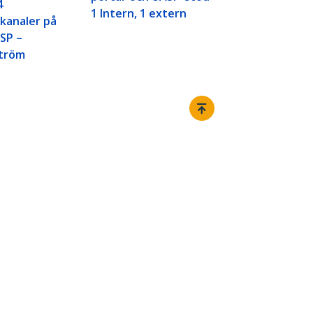
4
1 Intern, 1 extern
kanaler på
SP –
tröm
Ansluta