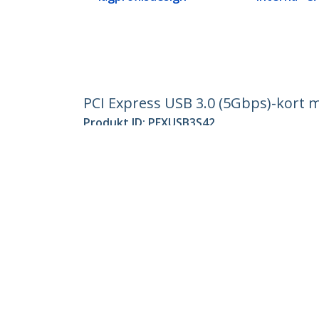
PCI Express USB 3.0 (5Gbps)-kort 
Produkt ID:
PEXUSB3S42
Become a Partner
StarT
Var kan jag köpa
Nyhete
Kontak
Om os
Lediga
Kvalite
Blog
StarTech.com Ltd.
Celsiusweg 16
Telefo
5928 PR Venlo
Tullfrit