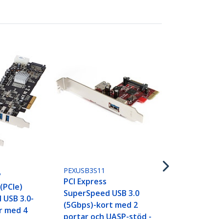
PEXUSB3S25
PCI Express 
SuperSpeed 
(5Gbps)-kor
med 2 porta
PEXUSB3S11
V
– LP4-ström
PCI Express
 (PCIe)
SuperSpeed USB 3.0
 USB 3.0-
(5Gbps)-kort med 2
r med 4
portar och UASP-stöd -