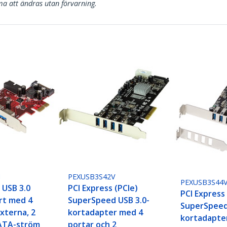
a att ändras utan förvarning.
I
PEXUSB3S42V
PEXUSB3S44
 USB 3.0
PCI Express (PCIe)
PCI Express
rt med 4
SuperSpeed USB 3.0-
SuperSpeed
externa, 2
kortadapter med 4
kortadapte
SATA-ström
portar och 2