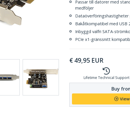
Passar till datorer med standa
medföljer
Dataöverföringshastigheter 
Bakåtkompatibel med USB 2.
Inbyggd valfri SATA-strömko
PCIe x1-gränssnitt kompatib
€
49,95
EUR
Lifetime Technical Support
Buy from
View