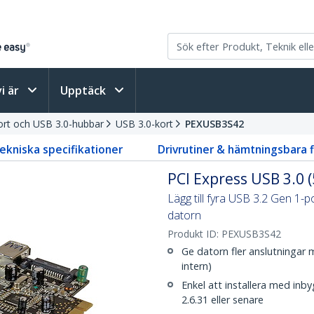
vi är
Upptäck
ort och USB 3.0-hubbar
USB 3.0-kort
PEXUSB3S42
ekniska specifikationer
Drivrutiner & hämtningsbara f
PCI Express USB 3.0 
Lägg till fyra USB 3.2 Gen 1-po
datorn
Produkt ID:
PEXUSB3S42
Ge datorn fler anslutningar 
intern)
Enkel att installera med inb
2.6.31 eller senare