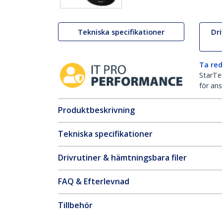
Tekniska specifikationer
Dr
Ta red
StarTec
för ans
Produktbeskrivning
Tekniska specifikationer
Drivrutiner & hämtningsbara filer
FAQ & Efterlevnad
Tillbehör