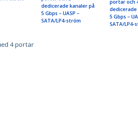
portar och 
dedicerade kanaler på
dedicerade 
5 Gbps – UASP –
5 Gbps – UA
SATA/LP4-ström
SATA/LP4-s
med 4 portar
ech.com
Kundtjänst
r
Knowledge Base
t
Drivrutiner & hämtningsbara filer
s
Support FAQs
 jobb
Support
t och efterlevnad
Garantipolicy
n:
+46 8 517 613 28
t:
0201 605 928