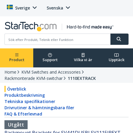
Sverige
Svenska
Product
Support
Vilka vi är
Upptäck
Home
KVM Switches and Accessories
Rackmonterade KVM-switchar
1110EXTRACK
Överblick
Produktbeskrivning
Tekniska specifikationer
Drivrutiner & hämtningsbara filer
FAQ & Efterlevnad
Utgått
Rackmount Brackets for SV441DUSBI SV1115IPEXT