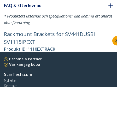
FAQ & Efterlevnad
* Produkters utseende och specifikationer kan komma att ändras
utan förvarning.
Rackmount Brackets for SV441DUSBI
SV1115IPEXT
Produkt ID:
1110EXTRACK
Become a Partner
Var kan jag köpa
StarTech.com
Nyheter
Kontakt
Om oss
Lediga jobb
Kvalitet och efterlevnad
Blog