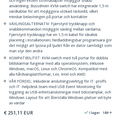
och ingen extern strömadapter möjliggör snabb
användning. Bussdriven KVM-switch har integrerade 1,5 m
värdkablar för att möjliggöra utökad räckvidd, vilket
minskar belastningen på portar och kontakter
VÄXLINGSALTERNATIV: Fjärrstyrd tryckknapp och
snabbkommandon möjliggör växling mellan värdarna;
Fjärrstyrd tryckknapp har en 1,5 m kabel för idealisk
placering i installationen; Nedladdningsbar programvara gör
det möjligt att lyssna på ljudet från en dator samtidigt som
man styr den andra
KOMPATIBILITET: KVM-switch med två portar för dubbla
bildskärmar fungerar med alla operativsystem, inklusive
Windows, macOS, Linux och ChromeOS. Kompatibel med
alla hårdvaruplattformar, t.ex. Intel och AMD
VÅR FÖRDEL: Inkluderar anslutningsverktyg för IT -proffs
och IT -helpdesk team med USB Event Monitoring för
loggning av USB-enhetsanslutningar med tidsstämplar, och
Windows Layout för att återställa Windows-platser vid byte
av värdar
€
251,11
EUR
I lager
189