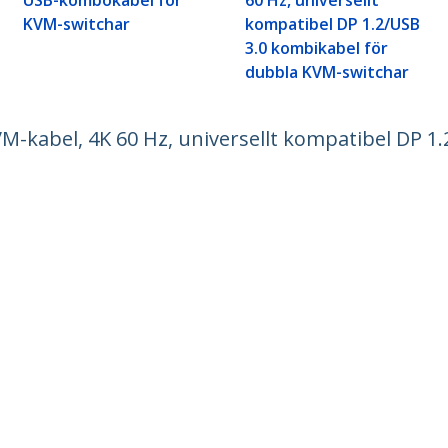
USB-kombokabel för
60 Hz, universellt
KVM-switchar
kompatibel DP 1.2/USB
3.0 kombikabel för
dubbla KVM-switchar
M-kabel, 4K 60 Hz, universellt kompatibel DP 1
ech.com
Kundtjänst
r
Knowledge Base
t
Drivrutiner & hämtningsbara filer
s
Support FAQs
 jobb
Support
t och efterlevnad
Garantipolicy
n:
+46 8 517 613 28