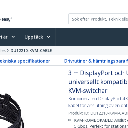
vi är
Upptäck
les
DU12210-KVM-CABLE
ekniska specifikationer
Drivrutiner & hämtningsbara f
3 m DisplayPort och 
universellt kompatib
KVM-switchar
Kombinera en DisplayPort 4K
kabel för anslutning av en dat
Produkt ID:
DU12210-KVM-CAB
KVM-KOMBOKABEL: Anslut en
5 Gbps. Perfekt för stationär