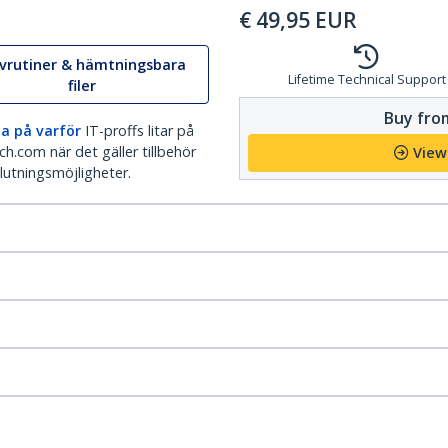
€
49,95
EUR
ivrutiner & hämtningsbara
Lifetime Technical Support
filer
Buy from
a på varför
IT-proffs litar på
h.com när det gäller tillbehör
View
lutningsmöjligheter.