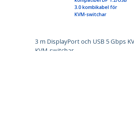
kompatibel DP 1.2/USB
3.0 kombikabel för
KVM-switchar
3 m DisplayPort och USB 5 Gbps KV
KVM-switchar
Produkt ID:
DU12210-KVM-CABLE
Become a Partner
StarT
Var kan jag köpa
Nyhete
Kontak
Om os
Lediga
Kvalite
Blog
StarTech.com Ltd.
Celsiusweg 16
Telefo