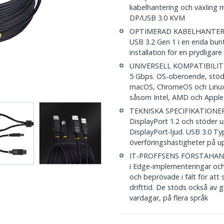
kabelhantering och växling m
DP/USB 3.0 KVM
OPTIMERAD KABELHANTERING
USB 3.2 Gen 1 i en enda bunt
installation för en prydligare
UNIVERSELL KOMPATIBILITET
5 Gbps. OS-oberoende, stödj
macOS, ChromeOS och Linux.
såsom Intel, AMD och Apple 
TEKNISKA SPECIFIKATIONER
DisplayPort 1.2 och stöder 
DisplayPort-ljud. USB 3.0 Ty
överföringshastigheter på up
IT-PROFFSENS FÖRSTAHANDSVAL
i Edge-implementeringar och
och beprövade i fält för att
drifttid. De stöds också av g
vardagar, på flera språk