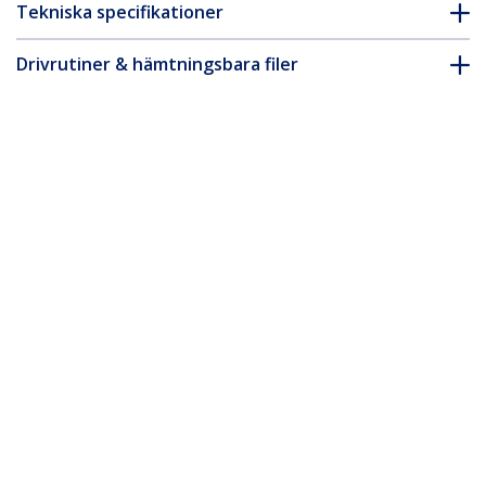
Tekniska specifikationer
Drivrutiner & hämtningsbara filer
FAQ & Efterlevnad
Tillbehör
* Produkters utseende och specifikationer kan komma att ändras
utan förvarning.
Du kanske också gillar