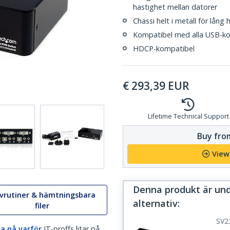
hastighet mellan datorer
Chassi helt i metall för lång 
Kompatibel med alla USB-ko
HDCP-kompatibel
€
293,39
EUR
Lifetime Technical Support
Buy from
View
Denna produkt är und
ivrutiner & hämtningsbara
alternativ
:
filer
SV2
a på varför
IT-proffs litar på