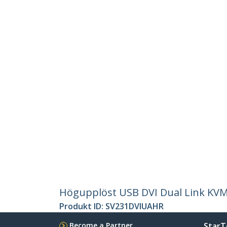
Högupplöst USB DVI Dual Link KVM
Produkt ID:
SV231DVIUAHR
Become a Partner
StarT