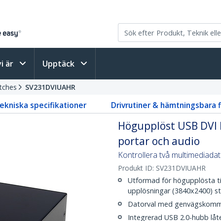
vi är
Upptäck
tches
SV231DVIUAHR
ekniska specifikationer
Drivrutiner & hämtningsbara f
Högupplöst USB DVI 
portar och audio
Kontrollera två multimediada
Produkt ID:
SV231DVIUAHR
Utformad för högupplösta ti
upplösningar (3840x2400) st
Datorval med genvägskomma
Integrerad USB 2.0-hubb låte