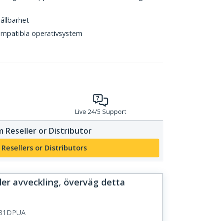
hållbarhet
mpatibla operativsystem
Live 24/5 Support
 Reseller or Distributor
 Resellers or Distributors
er avveckling, överväg detta
31DPUA