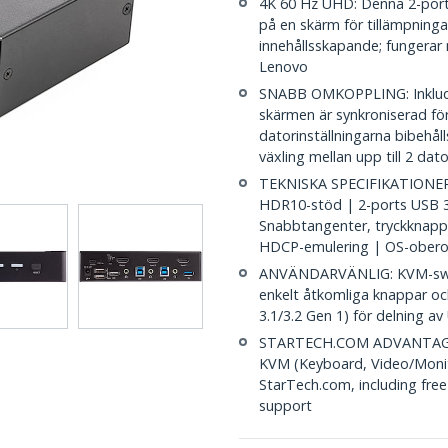
4K 60 Hz UHD: Denna 2-port
på en skärm för tillämpnin
innehållsskapande; fungerar 
Lenovo
SNABB OMKOPPLING: Inklude
skärmen är synkroniserad fö
datorinställningarna bibehåll
växling mellan upp till 2 dato
TEKNISKA SPECIFIKATIONER:
HDR10-stöd | 2-ports USB 3
Snabbtangenter, tryckknappar
HDCP-emulering | OS-ober
ANVÄNDARVÄNLIG: KVM-switc
enkelt åtkomliga knappar o
3.1/3.2 Gen 1) för delning a
STARTECH.COM ADVANTAGE: IT
KVM (Keyboard, Video/Monito
StarTech.com, including free
support