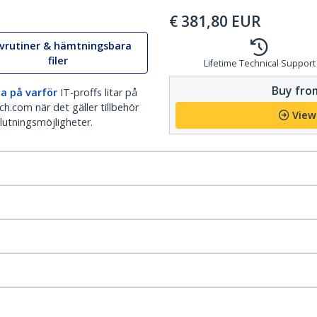
€
381,80
EUR
ivrutiner & hämtningsbara
filer
Lifetime Technical Support
Buy from
a på varför
IT-proffs litar på
h.com när det gäller tillbehör
View
lutningsmöjligheter.