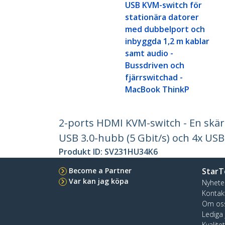
USB KVM-switch för
stationära datorer
med dubbelport och
inbyggda 1,2 m kablar
samt audio -
Bussdriven och
fjärrswitchad -
MacBook ThinkP
2-ports HDMI KVM-switch - En skä
USB 3.0-hubb (5 Gbit/s) och 4x USB
Produkt ID:
SV231HU34K6
Become a Partner
StarT
Var kan jag köpa
Nyhete
Kontak
Om os
Lediga
Kvalite