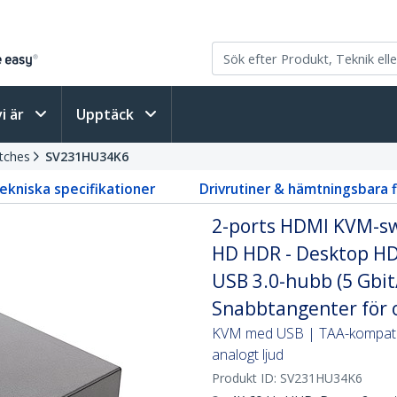
vi är
Upptäck
tches
SV231HU34K6
ekniska specifikationer
Drivrutiner & hämtningsbara f
2-ports HDMI KVM-swi
HD HDR - Desktop HD
USB 3.0-hubb (5 Gbit/
Snabbtangenter för 
KVM med USB | TAA-kompatibe
analogt ljud
Produkt ID:
SV231HU34K6