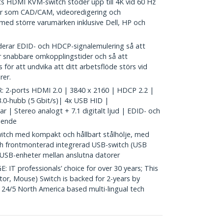
s HDMI KVM-switch stöder upp till 4K vid 60 Hz
gar som CAD/CAM, videoredigering och
med större varumärken inklusive Dell, HP och
rar EDID- och HDCP-signalemulering så att
r snabbare omkopplingstider och så att
s för att undvika att ditt arbetsflöde störs vid
rer.
 2-ports HDMI 2.0 | 3840 x 2160 | HDCP 2.2 |
.0-hubb (5 Gbit/s)| 4x USB HID |
 | Stereo analogt + 7.1 digitalt ljud | EDID- och
oende
h med kompakt och hållbart stålhölje, med
ch frontmonterad integrerad USB-switch (USB
v USB-enheter mellan anslutna datorer
 professionals’ choice for over 30 years; This
r, Mouse) Switch is backed for 2-years by
 24/5 North America based multi-lingual tech