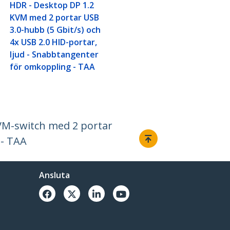
HDR - Desktop DP 1.2
KVM med 2 portar USB
3.0-hubb (5 Gbit/s) och
4x USB 2.0 HID-portar,
ljud - Snabbtangenter
för omkoppling - TAA
VM-switch med 2 portar
 - TAA
Ansluta