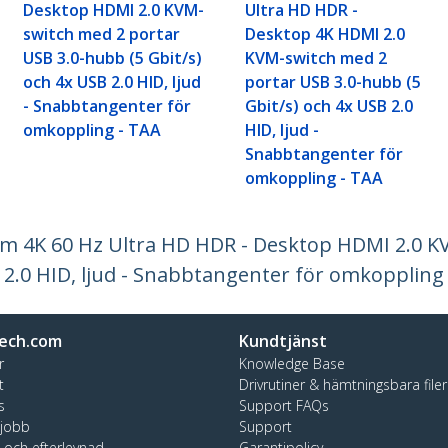
Desktop HDMI 2.0 KVM-
Ultra HD HDR -
switch med 2 portar
Desktop 4K HDMI 2.0
USB 3.0-hubb (5 Gbit/s)
KVM-switch med 2
och 4x USB 2.0 HID, ljud
portar USB 3.0-hubb (5
- Snabbtangenter för
Gbit/s) och 4x USB 2.0
omkoppling - TAA
HID, ljud -
Snabbtangenter för
omkoppling - TAA
rm 4K 60 Hz Ultra HD HDR - Desktop HDMI 2.0 K
 2.0 HID, ljud - Snabbtangenter för omkoppling
ech.com
Kundtjänst
r
Knowledge Base
t
Drivrutiner & hämtningsbara filer
s
Support FAQs
 jobb
Support
t och efterlevnad
Garantipolicy