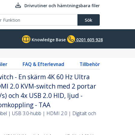
Drivrutiner och hämtningsbara filer
Sök
Knowledge Base
0201 605 928
iler
FAQ & Efterlevnad
Tillbehör
tch - En skärm 4K 60 Hz Ultra
MI 2.0 KVM-switch med 2 portar
s) och 4x USB 2.0 HID, ljud -
omkoppling - TAA
l | USB 3.0-hubb | HDMI 2.0 | Digitalt och