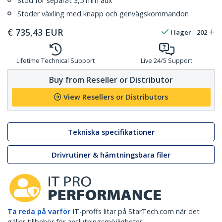
Stöd för separat 3,5 mm aux
Stöder växling med knapp och genvägskommandon
€
735,43
EUR
I lager
202
Lifetime Technical Support
Live 24/5 Support
Buy from Reseller or Distributor
View Resellers or Distributors
Tekniska specifikationer
Drivrutiner & hämtningsbara filer
Ta reda på varför
IT-proffs litar på StarTech.com när det
gäller tillbehör för anslutningsmöjligheter.