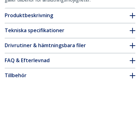
Produktbeskrivning
Tekniska specifikationer
Drivrutiner & hämtningsbara filer
FAQ & Efterlevnad
Tillbehör
* Produkters utseende och specifikationer kan komma att ändras
utan förvarning.
Du kanske också gillar