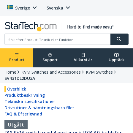
Sverige
Svenska
Product
Support
Vilka vi är
Upptäck
Home
KVM Switches and Accessories
KVM Switches
SV431DL2DU3A
Överblick
Produktbeskrivning
Tekniska specifikationer
Drivrutiner & hämtningsbara filer
FAQ & Efterlevnad
Utgått
DVI KVM-switch med 4 portar och USB 3.0-hubb för