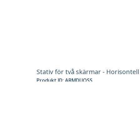
Stativ för två skärmar - Horisontell 
Produkt ID:
ARMDUOSS
Become a Partner
StarT
Var kan jag köpa
Nyhete
Kontak
Om os
Lediga
Kvalite
Blog