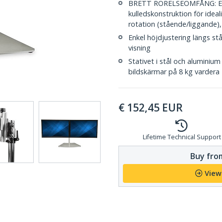
BRETT RÖRELSEOMFÅNG: Erg
kulledskonstruktion för ideal
rotation (stående/liggande),
Enkel höjdjustering längs st
visning
Stativet i stål och aluminiu
bildskärmar på 8 kg vardera
€
152,45
EUR
Lifetime Technical Support
Buy from
View