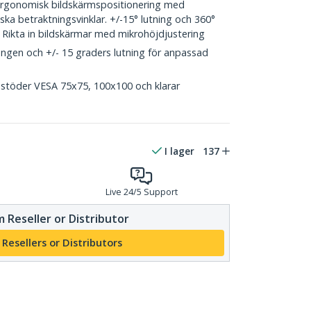
onomisk bildskärmspositionering med
iska betraktningsvinklar. +/-15° lutning och 360°
 Rikta in bildskärmar med mikrohöjdjustering
ången och +/- 15 graders lutning för anpassad
m stöder VESA 75x75, 100x100 och klarar
I lager
137
Live 24/5 Support
 Reseller or Distributor
 Resellers or Distributors