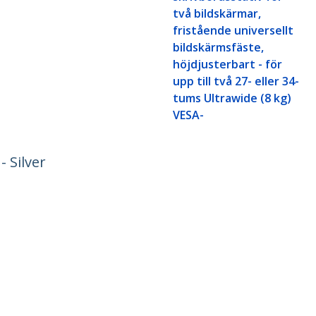
två bildskärmar,
fristående universellt
bildskärmsfäste,
höjdjusterbart - för
upp till två 27- eller 34-
tums Ultrawide (8 kg)
VESA-
- Silver
ech.com
Kundtjänst
r
Knowledge Base
t
Drivrutiner & hämtningsbara filer
s
Support FAQs
 jobb
Support
t och efterlevnad
Garantipolicy