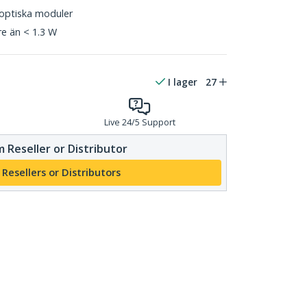
optiska moduler
e än < 1.3 W
I lager
27
Live 24/5 Support
 Reseller or Distributor
 Resellers or Distributors