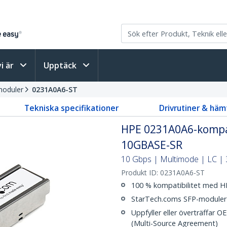
vi är
Upptäck
moduler
0231A0A6-ST
Tekniska specifikationer
Drivrutiner & häm
HPE 0231A0A6-kompa
10GBASE-SR
10 Gbps | Multimode | LC | 3
Produkt ID:
0231A0A6-ST
100 % kompatibilitet med 
StarTech.coms SFP-moduler t
Uppfyller eller överträffar 
(Multi-Source Agreement)