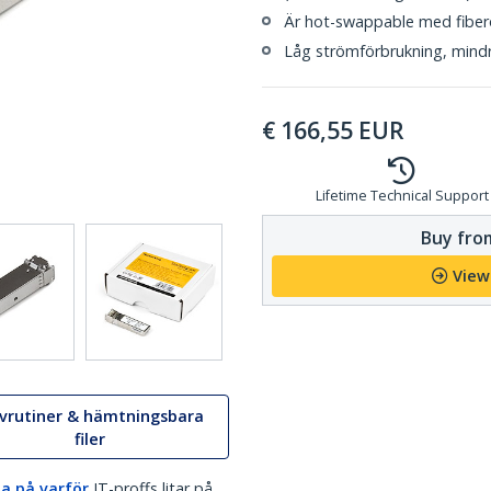
Är hot-swappable med fiber
Låg strömförbrukning, mindr
€
166,55
EUR
Lifetime Technical Support
Buy from
View
ivrutiner & hämtningsbara
filer
a på varför
IT-proffs litar på