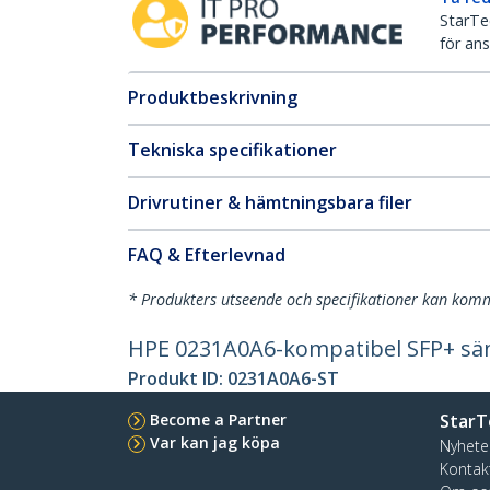
StarTec
för ans
Produktbeskrivning
Tekniska specifikationer
Drivrutiner & hämtningsbara filer
FAQ & Efterlevnad
* Produkters utseende och specifikationer kan komm
HPE 0231A0A6-kompatibel SFP+ sä
Produkt ID:
0231A0A6-ST
Become a Partner
StarT
Var kan jag köpa
Nyhete
Kontak