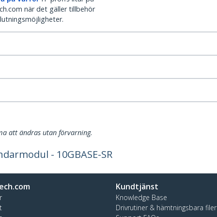
h.com när det gäller tillbehör
lutningsmöjligheter.
a att ändras utan förvarning.
ndarmodul - 10GBASE-SR
ech.com
Kundtjänst
r
Knowledge Base
t
Drivrutiner & hämtningsbara filer