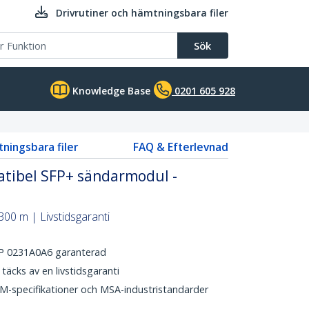
Drivrutiner och hämtningsbara filer
Sök
Knowledge Base
0201 605 928
tningsbara filer
FAQ & Efterlevnad
tibel SFP+ sändarmodul -
00 m | Livstidsgaranti
HP 0231A0A6 garanterad
äcks av en livstidsgaranti
OEM-specifikationer och MSA-industristandarder