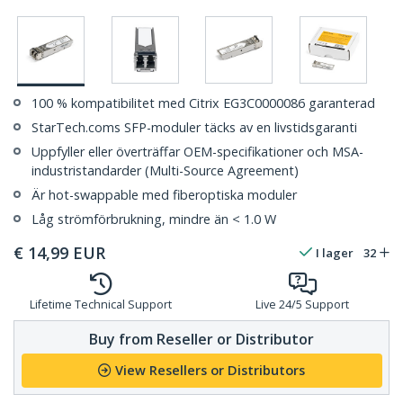
100 % kompatibilitet med Citrix EG3C0000086 garanterad
StarTech.coms SFP-moduler täcks av en livstidsgaranti
Uppfyller eller överträffar OEM-specifikationer och MSA-
industristandarder (Multi-Source Agreement)
Är hot-swappable med fiberoptiska moduler
Låg strömförbrukning, mindre än < 1.0 W
€
14,99
EUR
I lager
32
Lifetime Technical Support
Live 24/5 Support
Buy from Reseller or Distributor
View Resellers or Distributors