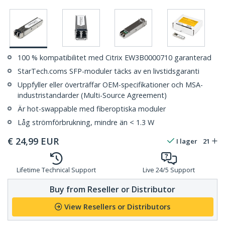
100 % kompatibilitet med Citrix EW3B0000710 garanterad
StarTech.coms SFP-moduler täcks av en livstidsgaranti
Uppfyller eller överträffar OEM-specifikationer och MSA-
industristandarder (Multi-Source Agreement)
Är hot-swappable med fiberoptiska moduler
Låg strömförbrukning, mindre än < 1.3 W
€
24,99
EUR
I lager
21
Lifetime Technical Support
Live 24/5 Support
Buy from Reseller or Distributor
View Resellers or Distributors