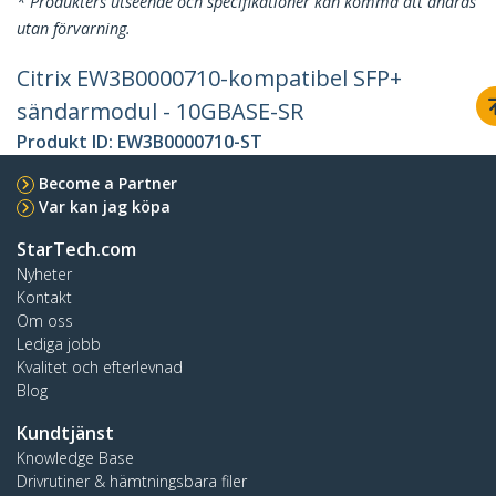
* Produkters utseende och specifikationer kan komma att ändras
utan förvarning.
Citrix EW3B0000710-kompatibel SFP+
sändarmodul - 10GBASE-SR
Produkt ID:
EW3B0000710-ST
Become a Partner
Var kan jag köpa
StarTech.com
Nyheter
Kontakt
Om oss
Lediga jobb
Kvalitet och efterlevnad
Blog
Kundtjänst
Knowledge Base
Drivrutiner & hämtningsbara filer