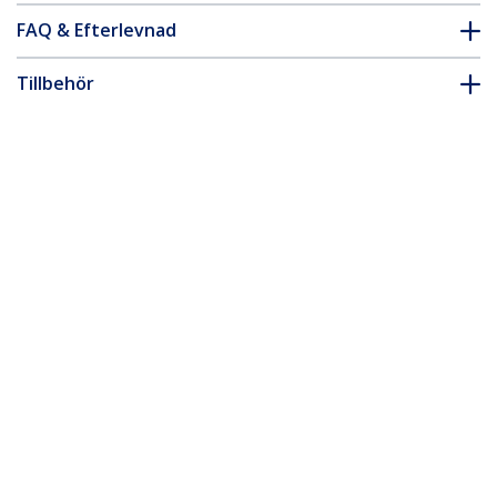
FAQ & Efterlevnad
Tillbehör
* Produkters utseende och specifikationer kan komma att ändras
utan förvarning.
Juniper EX-SFP-1GE-T-kompatibel SFP-
sändtagarmodul - 10/100/1000BASE-T
Produkt ID:
EXSFP1GETST
Become a Partner
Var kan jag köpa
StarTech.com
Nyheter
Kontakt
Om oss
Lediga jobb
Kvalitet och efterlevnad