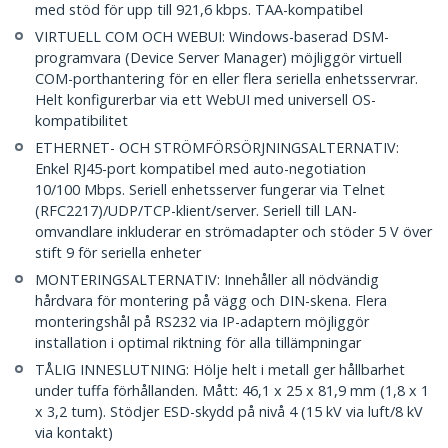
med stöd för upp till 921,6 kbps. TAA-kompatibel
VIRTUELL COM OCH WEBUI: Windows-baserad DSM-
programvara (Device Server Manager) möjliggör virtuell
COM-porthantering för en eller flera seriella enhetsservrar.
Helt konfigurerbar via ett WebUI med universell OS-
kompatibilitet
ETHERNET- OCH STRÖMFÖRSÖRJNINGSALTERNATIV:
Enkel RJ45-port kompatibel med auto-negotiation
10/100 Mbps. Seriell enhetsserver fungerar via Telnet
(RFC2217)/UDP/TCP-klient/server. Seriell till LAN-
omvandlare inkluderar en strömadapter och stöder 5 V över
stift 9 för seriella enheter
MONTERINGSALTERNATIV: Innehåller all nödvändig
hårdvara för montering på vägg och DIN-skena. Flera
monteringshål på RS232 via IP-adaptern möjliggör
installation i optimal riktning för alla tillämpningar
TÅLIG INNESLUTNING: Hölje helt i metall ger hållbarhet
under tuffa förhållanden. Mått: 46,1 x 25 x 81,9 mm (1,8 x 1
x 3,2 tum). Stödjer ESD-skydd på nivå 4 (15 kV via luft/8 kV
via kontakt)