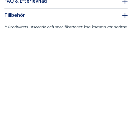
FAQ & Efterlevnad
Tillbehör
* Produkters utseende och specifikationer kan komma att ändras
utan förvarning.
Cisco Meraki MA-SFP-10GB-SR-
kompatibel SFP+-sändtagarmodul -
10GBASE-SR
Produkt ID:
MASFP10GBSR
Become a Partner
Var kan jag köpa
StarTech.com
Nyheter
Kontakt
Om oss
Lediga jobb