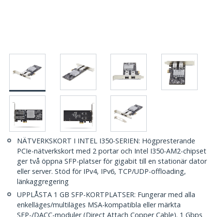
NÄTVERKSKORT I INTEL I350-SERIEN: Högpresterande
PCIe-nätverkskort med 2 portar och Intel I350-AM2-chipset
ger två öppna SFP-platser för gigabit till en stationär dator
eller server. Stöd för IPv4, IPv6, TCP/UDP-offloading,
länkaggregering
UPPLÅSTA 1 GB SFP-KORTPLATSER: Fungerar med alla
enkelläges/multiläges MSA-kompatibla eller märkta
SFP-/DACC-moduler (Direct Attach Copper Cable). 1 Gbps