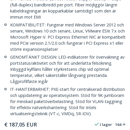
(full-duplex) bandbredd per port. Fiber möjliggör längre
kabeldragningar än kopparkablar samtidigt som den är
immun mot EMI
KOMPATIBILITET: Fungerar med Windows Server 2012 och
senare, Windows 10 och senare, Linux, VMware ESXi 7.x och
Microsoft Hyper-V. PCI Express Ethernet NIC är kompatibelt
med PCIe version 2.1/2.0 och fungerar i PCI Express x1 eller
större expansionsplatser
GENOMTÄNKT DESIGN: LED-indikatorer för övervakning av
portstatus/aktivitet och för att underlätta felsökning.
Inbyggd kylfläns håller styrkretsens chip vid optimal
temperatur, vilket säkerställer långvarig prestanda.
Lågprofilfäste ingår
IT-HANTERBARHET: PXE-start för centraliserad distribution
och uppdatering av operativsystem. Stöd för 9K-jumboram
för minskad paketöverbelastning. Stöd för VLAN-taggning
för effektiv nätverkshantering. Stöd för Intels
virtualiseringsteknik (VT-c, VMDq, SR-IOV)
€
187,05
EUR
I lager
164