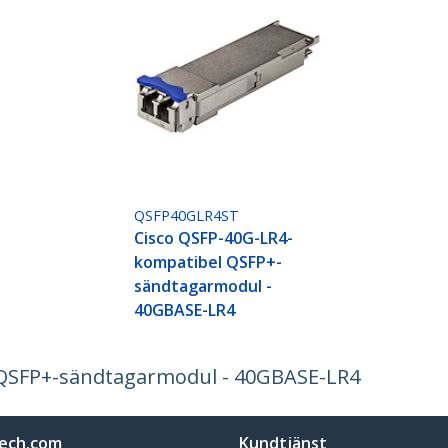
QSFP40GLR4ST
Cisco QSFP-40G-LR4-
kompatibel QSFP+-
sändtagarmodul -
40GBASE-LR4
 QSFP+-sändtagarmodul - 40GBASE-LR4
ech.com
Kundtjänst