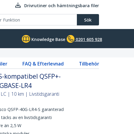
Drivrutiner och hämtningsbara filer
Sök
Knowledge Base
0201 605 928
iler
FAQ & Efterlevnad
Tillbehör
S-kompatibel QSFP+-
0GBASE-LR4
| LC | 10 km | Livstidsgaranti
isco QSFP-40G-LR4-S garanterad
äcks av en livstidsgaranti
re än 2,5 W
ptiska moduler