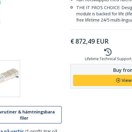
THE IT PRO’S CHOICE: Designe
module is backed for life (li
free lifetime 24/5 multi-lingu
€
872,49
EUR
Lifetime Technical Support
Buy from
View
ivrutiner & hämtningsbara
filer
a på varför
IT-proffs litar på