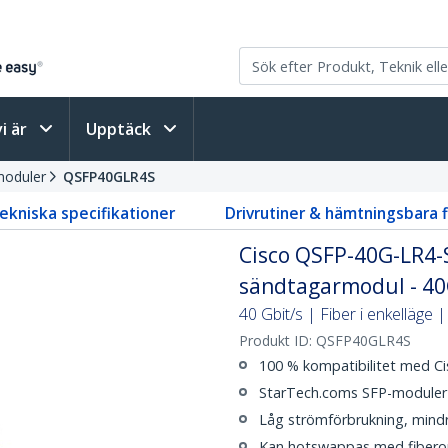
vi är
Upptäck
moduler
QSFP40GLR4S
ekniska specifikationer
Drivrutiner & hämtningsbara f
Cisco QSFP-40G-LR4-
sändtagarmodul - 4
40 Gbit/s | Fiber i enkelläge 
Produkt ID:
QSFP40GLR4S
100 % kompatibilitet med C
StarTech.coms SFP-moduler t
Låg strömförbrukning, mind
Kan hotswappas med fibero