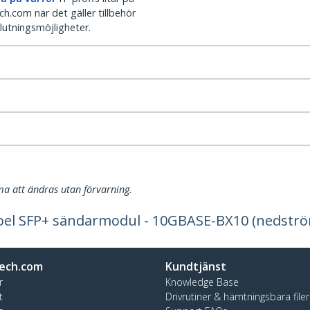
h.com när det gäller tillbehör
lutningsmöjligheter.
a att ändras utan förvarning.
bel SFP+ sändarmodul - 10GBASE-BX10 (nedstr
ech.com
Kundtjänst
r
Knowledge Base
t
Drivrutiner & hämtningsbara filer