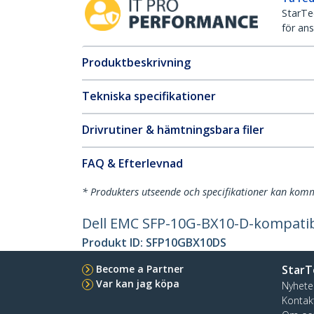
StarTec
för ans
Produktbeskrivning
Tekniska specifikationer
Drivrutiner & hämtningsbara filer
FAQ & Efterlevnad
* Produkters utseende och specifikationer kan komm
Dell EMC SFP-10G-BX10-D-kompati
Produkt ID:
SFP10GBX10DS
Become a Partner
StarT
Var kan jag köpa
Nyhete
Kontak