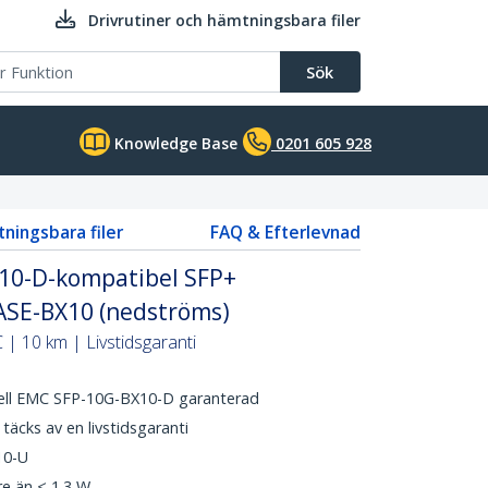
Drivrutiner och hämtningsbara filer
Sök
Knowledge Base
0201 605 928
tningsbara filer
FAQ & Efterlevnad
10-D-kompatibel SFP+
ASE-BX10 (nedströms)
| 10 km | Livstidsgaranti
ell EMC SFP-10G-BX10-D garanterad
äcks av en livstidsgaranti
10-U
e än < 1.3 W