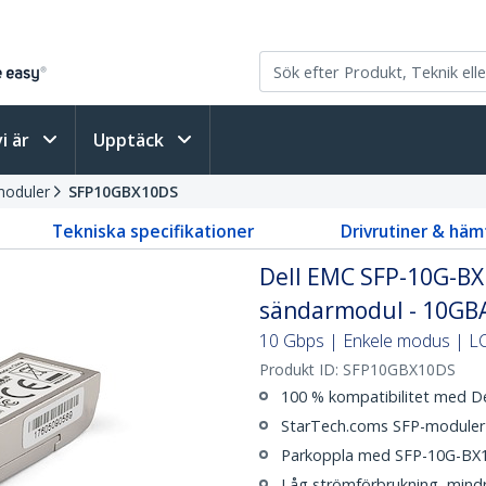
vi är
Upptäck
moduler
SFP10GBX10DS
Tekniska specifikationer
Drivrutiner & häm
Dell EMC SFP-10G-BX
sändarmodul - 10GB
10 Gbps | Enkele modus | LC 
Produkt ID:
SFP10GBX10DS
100 % kompatibilitet med D
StarTech.coms SFP-moduler t
Parkoppla med SFP-10G-BX
Låg strömförbrukning, mindr