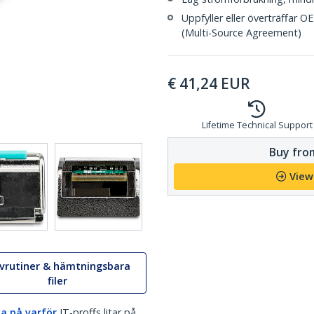
Uppfyller eller överträffar 
(Multi-Source Agreement)
€
41,24
EUR
Lifetime Technical Support
Buy from
View
ivrutiner & hämtningsbara
filer
a på varför
IT-proffs litar på