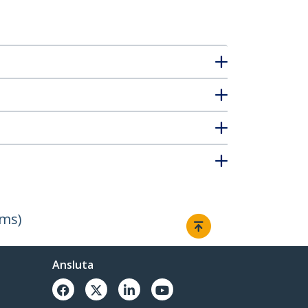
öms)
Ansluta