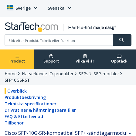
Sverige
Svenska
Product
Support
Vilka vi är
Upptäck
Home
Nätverkande IO-produkter
SFPs
SFP-moduler
SFP10GSRST
Överblick
Produktbeskrivning
Tekniska specifikationer
Drivrutiner & hämtningsbara filer
FAQ & Efterlevnad
Tillbehör
Cisco SFP-10G-SR-kompatibel SFP+-sändtagarmodul -