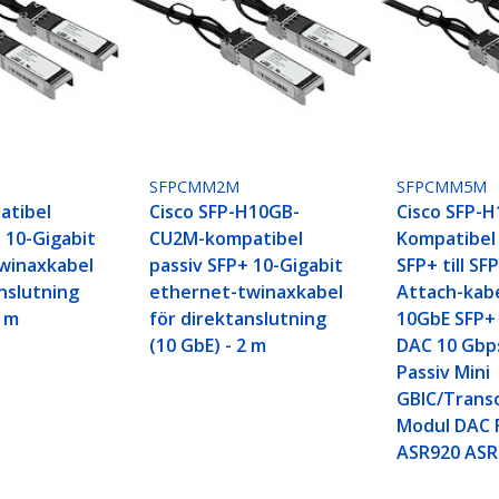
SFPCMM2M
SFPCMM5M
atibel
Cisco SFP-H10GB-
Cisco SFP-
 10-Gigabit
CU2M-kompatibel
Kompatibel
winaxkabel
passiv SFP+ 10-Gigabit
SFP+ till SF
nslutning
ethernet-twinaxkabel
Attach-kabe
1 m
för direktanslutning
10GbE SFP+
(10 GbE) - 2 m
DAC 10 Gbp
Passiv Mini
GBIC/Trans
Modul DAC 
ASR920 ASR