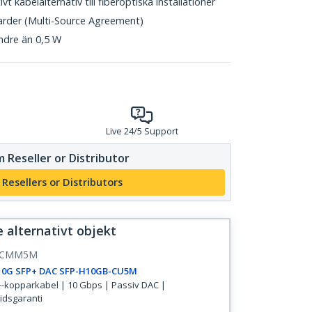
t kabelalternativ till fiberoptiska installationer
arder (Multi-Source Agreement)
ndre än 0,5 W
Live 24/5 Support
 Reseller or Distributor
 Resellers or Distributors
se alternativt objekt
PCMM5M
10G SFP+ DAC SFP-H10GB-CU5M
-kopparkabel | 10 Gbps | Passiv DAC |
tidsgaranti