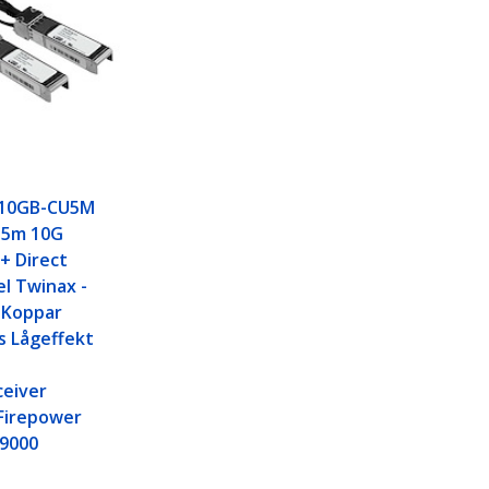
H10GB-CU5M
 5m 10G
P+ Direct
l Twinax -
 Koppar
s Lågeffekt
ceiver
Firepower
9000