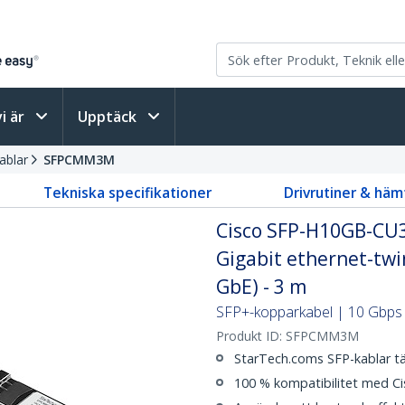
vi är
Upptäck
ablar
SFPCMM3M
Tekniska specifikationer
Drivrutiner & häm
Cisco SFP-H10GB-CU3
Gigabit ethernet-twi
GbE) - 3 m
SFP+-kopparkabel | 10 Gbps |
Produkt ID:
SFPCMM3M
StarTech.coms SFP-kablar täc
100 % kompatibilitet med 