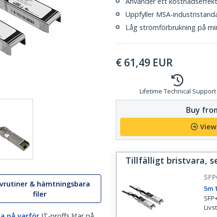
Använder ett kostnadseffektiv
Uppfyller MSA-industristand
Låg strömförbrukning på mi
€
61,49
EUR
Lifetime Technical Support
Buy from
View
Tillfälligt bristvara, 
SF
ivrutiner & hämtningsbara
5m 
filer
SFP+
Livs
a på varför
IT-proffs litar på