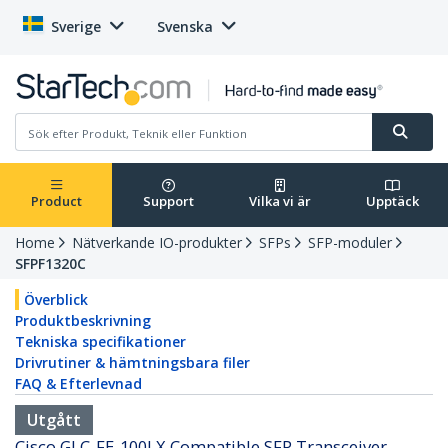
Sverige
Svenska
Product
Support
Vilka vi är
Upptäck
Home
Nätverkande IO-produkter
SFPs
SFP-moduler
SFPF1320C
Överblick
Produktbeskrivning
Tekniska specifikationer
Drivrutiner & hämtningsbara filer
FAQ & Efterlevnad
Utgått
Cisco GLC-FE-100LX Compatible SFP Transceiver