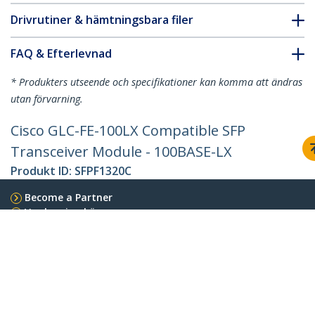
Drivrutiner & hämtningsbara filer
FAQ & Efterlevnad
* Produkters utseende och specifikationer kan komma att ändras
utan förvarning.
Cisco GLC-FE-100LX Compatible SFP
Transceiver Module - 100BASE-LX
Produkt ID:
SFPF1320C
Become a Partner
Var kan jag köpa
StarTech.com
Nyheter
Kontakt
Om oss
Lediga jobb
Kvalitet och efterlevnad