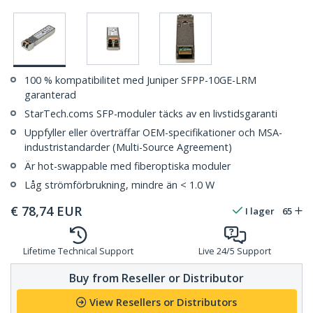
100 % kompatibilitet med Juniper SFPP-10GE-LRM
garanterad
StarTech.coms SFP-moduler täcks av en livstidsgaranti
Uppfyller eller överträffar OEM-specifikationer och MSA-
industristandarder (Multi-Source Agreement)
Är hot-swappable med fiberoptiska moduler
Låg strömförbrukning, mindre än < 1.0 W
€
78,74
EUR
I lager
65
Lifetime Technical Support
Live 24/5 Support
Buy from Reseller or Distributor
View Resellers or Distributors