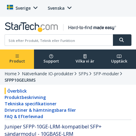
Sverige
Svenska
Product
Support
Vilka vi är
Upptäck
Home
Nätverkande IO-produkter
SFPs
SFP-moduler
SFPP10GELRMS
Överblick
Produktbeskrivning
Tekniska specifikationer
Drivrutiner & hämtningsbara filer
FAQ & Efterlevnad
Juniper SFPP-10GE-LRM-kompatibel SFP+
sändarmodul - 10GBASE-LRM