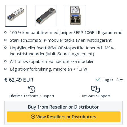
100 % kompatibilitet med Juniper SFPP-10GE-LR garanterad
StarTech.coms SFP-moduler täcks av en livstidsgaranti
Uppfyller eller överträffar OEM-specifikationer och MSA-
industristandarder (Multi-Source Agreement)
Är hot-swappable med fiberoptiska moduler
Låg strömförbrukning, mindre än < 1.3 W
€
62,49
EUR
I lager
3
Lifetime Technical Support
Live 24/5 Support
Buy from Reseller or Distributor
View Resellers or Distributors