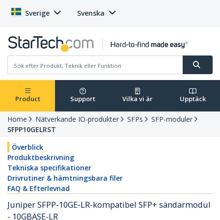
Sverige
Svenska
Product
Support
Vilka vi är
Upptäck
Home
Nätverkande IO-produkter
SFPs
SFP-moduler
SFPP10GELRST
Överblick
Produktbeskrivning
Tekniska specifikationer
Drivrutiner & hämtningsbara filer
FAQ & Efterlevnad
Juniper SFPP-10GE-LR-kompatibel SFP+ sändarmodul
- 10GBASE-LR