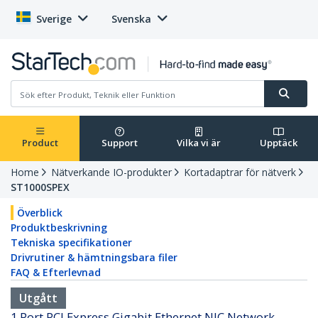
Sverige
Svenska
Product
Support
Vilka vi är
Upptäck
Home
Nätverkande IO-produkter
Kortadaptrar för nätverk
ST1000SPEX
Överblick
Produktbeskrivning
Tekniska specifikationer
Drivrutiner & hämtningsbara filer
FAQ & Efterlevnad
Utgått
1 Port PCI Express Gigabit Ethernet NIC Network