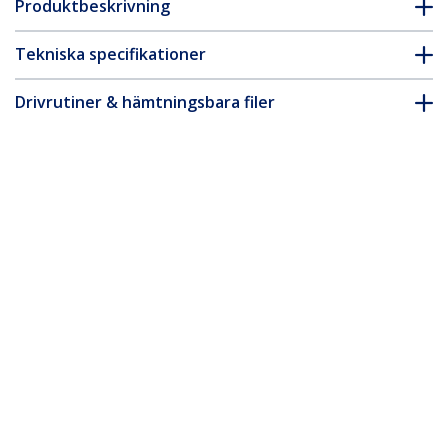
Produktbeskrivning
Tekniska specifikationer
Drivrutiner & hämtningsbara filer
FAQ & Efterlevnad
Tillbehör
* Produkters utseende och specifikationer kan komma att ändras
utan förvarning.
Du kanske också gillar