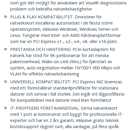
som gör det möjligt för användare att visuellt diagnostisera
problem och bekräfta nätverkshastigheter
PLUG & PLAY-KOMPATIBILITET: Drivrutiner för
nätverkskort installeras automatiskt i de flesta större
operativsystem, inklusive Windows, Windows Server och
Linux. Fungerar med Intel- och AMD-hårdvaruplattformar
som har en PCI Express x1-, x2-, x4-, x8- eller x16-plats
PRESTANDA OCH HANTERING: PCIe-kortadaptern för
nätverk har stöd för 9K-jumboramar för att minska
paketoverhead, Wake-on-LAN (WoL) för fjärrstart av
system, auto-negotiation mellan 10/100/1 000 Mbps och
VLAN för effektiv nätverkshantering
UNIVERSELL KOMPATIBILITET: PCI Express NIC levereras
med ett förinstallerat standardprofilfäste för stationära
datorer och servrar i full storlek. Det ingår ett lågprofilfäste
för kompatibilitet med datorer med liten formfaktor
IT-PROFFSENS FÖRSTAHANDSVAL: Detta nätverkskort
med 1 port är konstruerat och byggt för professionella IT-
experter och har en 2 års garanti, inklusive gratis teknisk
livstidssupport dygnet runt, alla vardagar, på flera språk.