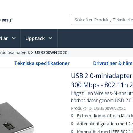
vi är
Upptäck
trådlösa nätverk
USB300WN2X2C
Tekniska specifikationer
Drivrutiner & häm
USB 2.0-miniadapter 
300 Mbps - 802.11n 
Lägg till en Wireless-N-anslutn
bärbar dator genom USB 2.0
Produkt ID:
USB300WN2X2C
Extremt kompakt och lätt d
Antennkonfiguration med 2 
Kompatibel med IEEE 802.11