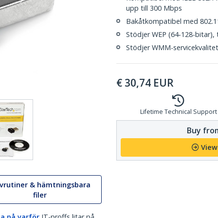
upp till 300 Mbps
Bakåtkompatibel med 802.11
Stödjer WEP (64-128-bitar),
Stödjer WMM-servicekvalite
€
30,74
EUR
Lifetime Technical Support
Buy from
View
ivrutiner & hämtningsbara
filer
a på varför
IT-proffs litar på