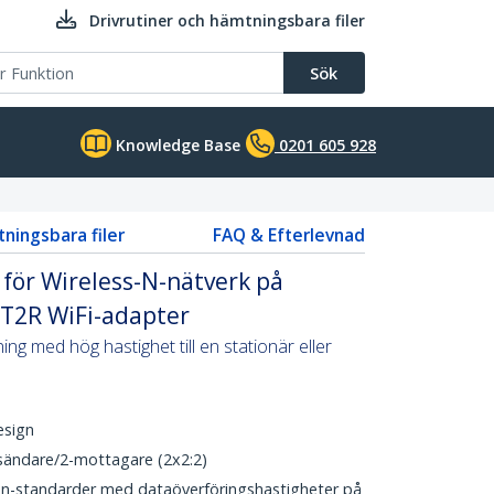
Drivrutiner och hämtningsbara filer
Sök
Knowledge Base
0201 605 928
tningsbara filer
FAQ & Efterlevnad
för Wireless-N-nätverk på
2T2R WiFi-adapter
ing med hög hastighet till en stationär eller
esign
sändare/2-mottagare (2x2:2)
n-standarder med dataöverföringshastigheter på