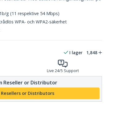
b/g (11 respektive 54 Mbps)
 trådlös WPA- och WPA2-säkerhet
t
I lager
1,848
Live 24/5 Support
 Reseller or Distributor
 Resellers or Distributors