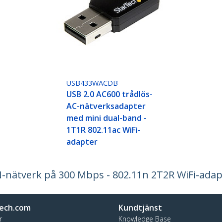
USB433WACDB
USB 2.0 AC600 trådlös-
AC-nätverksadapter
med mini dual-band -
1T1R 802.11ac WiFi-
adapter
N-nätverk på 300 Mbps - 802.11n 2T2R WiFi-adap
ech.com
Kundtjänst
r
Knowledge Base