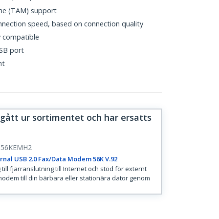
ne (TAM) support
onnection speed, based on connection quality
y compatible
SB port
nt
gått ur sortimentet och har ersatts
B56KEMH2
rnal USB 2.0 Fax/Data Modem 56K V.92
till fjärranslutning till Internet och stöd för externt
odem till din bärbara eller stationära dator genom