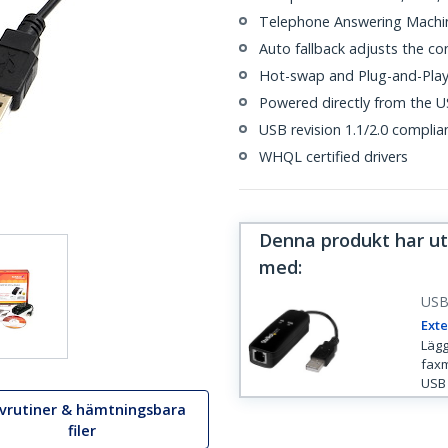
Telephone Answering Machi
Auto fallback adjusts the c
Hot-swap and Plug-and-Pla
Powered directly from the U
USB revision 1.1/2.0 complia
WHQL certified drivers
Denna produkt har ut
med
:
US
Exte
Lägg 
faxm
USB
ivrutiner & hämtningsbara
filer