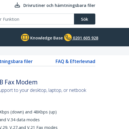
Drivrutiner och hämtningsbara filer
Sök
Knowledge Base
0201 605 928
tningsbara filer
FAQ & Efterlevnad
SB Fax Modem
pport to your desktop, laptop, or netbook
56Kbps (down) and 48Kbps (up)
 and V.34 data modes
 V.29, V.27,and V.21 Fax modes