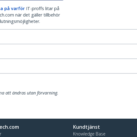
a på varför
IT-proffs litar på
h.com när det gäller tillbehör
lutningsmöjligheter.
a att ändras utan förvarning.
ech.com
Kundtjänst
r
Knowledge Base