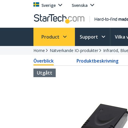
Sverige
Svenska
Product
Support
Vilka 
Home
Nätverkande IO-produkter
Infraröd, Bl
Överblick
Produktbeskrivning
Utgått