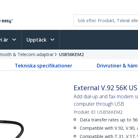
vi är
Upptäck
uetooth & Telecom-adaptrar
USB56KEM2
Tekniska specifikationer
Drivrutiner & häm
External V.92 56K U
Add dial-up and fax modem su
computer through USB
Produkt ID:
USB56KEM2
Data transfer rates up to 
Compatible with V.92, V.90,
Compatible with T.31, V.17,