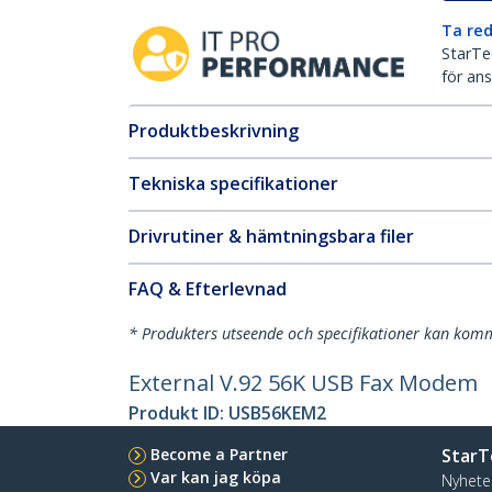
Ta red
StarTec
för ans
Produktbeskrivning
Tekniska specifikationer
Drivrutiner & hämtningsbara filer
FAQ & Efterlevnad
* Produkters utseende och specifikationer kan komm
External V.92 56K USB Fax Modem
Produkt ID:
USB56KEM2
Become a Partner
StarT
Var kan jag köpa
Nyhete