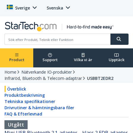
Sverige
Svenska
Product
Support
Vilka vi är
Upptäck
Home
Nätverkande IO-produkter
Infraröd, Bluetooth & Telecom-adaptrar
USBBT2EDR2
Överblick
Produktbeskrivning
Tekniska specifikationer
Drivrutiner & hämtningsbara filer
FAQ & Efterlevnad
Utgått
Mini USB Bluetooth 2.1-adapter – klass 2 EDR-adapter