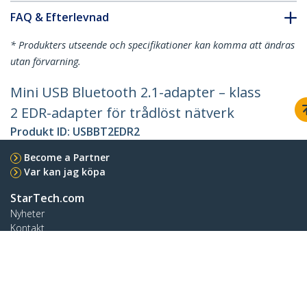
FAQ & Efterlevnad
* Produkters utseende och specifikationer kan komma att ändras
utan förvarning.
Mini USB Bluetooth 2.1-adapter – klass
2 EDR-adapter för trådlöst nätverk
Produkt ID:
USBBT2EDR2
Become a Partner
Var kan jag köpa
StarTech.com
Nyheter
Kontakt
Om oss
Lediga jobb
Kvalitet och efterlevnad
Blog