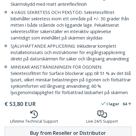
Skärmskydd med matt antireflexfinish
4-VÄGS SEKRETESS OCH PEKSTÖD: Sekretessfiltret
bibehåller sekretess inom ett område på +/- 30 grader från
mitten i både stående och liggande läge. Pekaktiverat
sekretessfilter säkerställer en interaktiv upplevelse
samtidigt som innehållet på skärmen skyddas
SJÄLVHÄFTANDE APPLICERING: Inkluderar komplett
installationssats och instruktioner för engångsapplicering
direkt på datorskärmen för säker och långvarig användning
MINSKAR ANSTRÄNGNINGEN FÖR ÖGONEN:
Sekretessfiltret för Surface blockerar upp till 51 % av det blå
ljuset, vilket minskar belastningen på ögonen och förbättrar
synkomforten vid långvarig användning; 60 %
ljusgenomsläpplighet för förbättrad läsbarhet på skärmen
€
53,80
EUR
I lager
64
Lifetime Technical Support
Live 24/5 Support
Buy from Reseller or Distributor