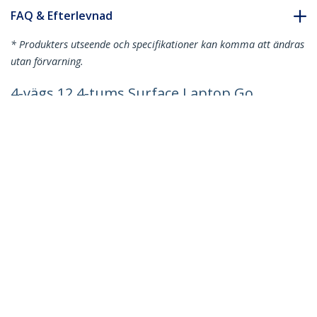
FAQ & Efterlevnad
* Produkters utseende och specifikationer kan komma att ändras
utan förvarning.
4-vägs 12,4-tums Surface Laptop Go
1/2/3 sekretessfilter, stående/liggande,
pekaktiverad, +/- 30 grader Vy,
reducerat blått ljus, matt finish
Produkt ID:
124SL-PRIVACY-SCREEN
Become a Partner
Var kan jag köpa
StarTech.com
Nyheter
Kontakt
Om oss
Lediga jobb