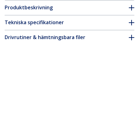
Produktbeskrivning
Tekniska specifikationer
Drivrutiner & hämtningsbara filer
FAQ & Efterlevnad
* Produkters utseende och specifikationer kan komma att ändras
utan förvarning.
13,3-tums MacBook Pro M1/M2-
skärmskydd för bärbar dator,
antireflexbehandlat skärmskydd mot
blått ljus, skärmskydd med +/- 30° vy,
uppfällbar
Produkt ID:
133MF-PRIVACY-SCREEN