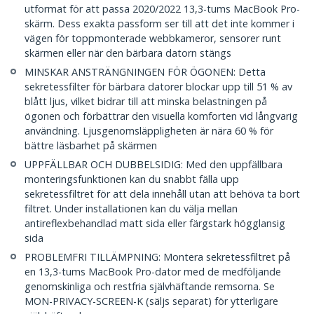
utformat för att passa 2020/2022 13,3-tums MacBook Pro-
skärm. Dess exakta passform ser till att det inte kommer i
vägen för toppmonterade webbkameror, sensorer runt
skärmen eller när den bärbara datorn stängs
MINSKAR ANSTRÄNGNINGEN FÖR ÖGONEN: Detta
sekretessfilter för bärbara datorer blockar upp till 51 % av
blått ljus, vilket bidrar till att minska belastningen på
ögonen och förbättrar den visuella komforten vid långvarig
användning. Ljusgenomsläppligheten är nära 60 % för
bättre läsbarhet på skärmen
UPPFÄLLBAR OCH DUBBELSIDIG: Med den uppfällbara
monteringsfunktionen kan du snabbt fälla upp
sekretessfiltret för att dela innehåll utan att behöva ta bort
filtret. Under installationen kan du välja mellan
antireflexbehandlad matt sida eller färgstark högglansig
sida
PROBLEMFRI TILLÄMPNING: Montera sekretessfiltret på
en 13,3-tums MacBook Pro-dator med de medföljande
genomskinliga och restfria självhäftande remsorna. Se
MON-PRIVACY-SCREEN-K (säljs separat) för ytterligare