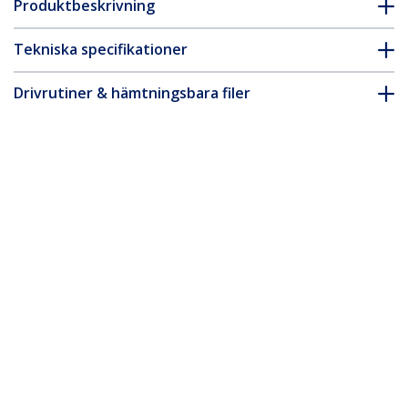
Produktbeskrivning
Tekniska specifikationer
Drivrutiner & hämtningsbara filer
FAQ & Efterlevnad
Tillbehör
* Produkters utseende och specifikationer kan komma att ändras
utan förvarning.
Du kanske också gillar