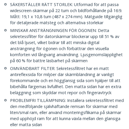
SÄKERSTÄLLER RÄTT STORLEK: Utformad för att passa
widescreen-skärmar på 22 tum och bildförhållande på 16:9.
Mått: 19,1 x 10,8 tum (487 x 274 mm). Mätguide tillgänglig
för detaljerade mätsteg och alternativa storlekar
MINSKAR ANSTRÄNGNINGEN FÖR ÖGONEN: Detta
sekretessfilter för datorskärmar blockerar upp till 51 % av
det blå ljuset, vilket bidrar till att minska digital
ansträngning för ögonen och förbättrar den visuella
komforten vid långvarig användning. Ljusgenomsläpplighet
på 60 % för bättre läsbarhet på skärmen
OMVÄNDBART FILTER: Sekretessfiltret har en matt
antireflexsida för miljöer där skärmbländning är vanligt
förekommande och en högglansig sida som hjälper till att
bibehålla färgernas livfullhet. Den matta sidan har en extra
beläggning som skyddar mot repor och fingeravtryck
PROBLEMFRI TILLÄMPNING: Installera sekretessfiltret med
den medföljande självhäftande remsan för skärmar med
liten/smal ram, eller använd monteringsflikarna på skärmar
med upphöjd ram för att kunna växla mellan den glansiga
eller matta sidan