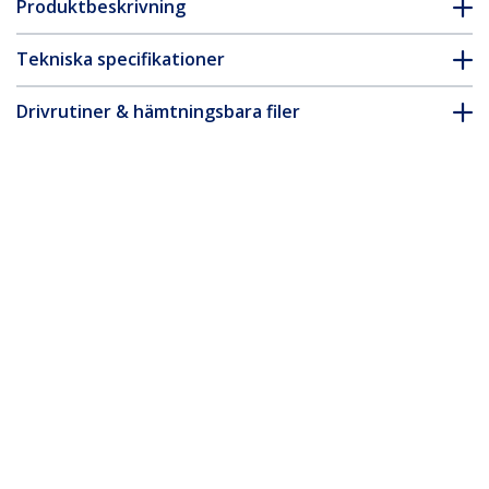
Produktbeskrivning
Tekniska specifikationer
Drivrutiner & hämtningsbara filer
FAQ & Efterlevnad
Tillbehör
* Produkters utseende och specifikationer kan komma att ändras
utan förvarning.
Du kanske också gillar