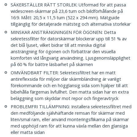
SÄKERSTÄLLER RÄTT STORLEK: Utformad för att passa
widescreen-skärmar på 23,6 tum och bildförhållande på
16:9. Mått: 20,5 x 11,5 tum (522 x 294 mm). Mätguide
tillgänglig för detaljerade mätsteg och alternativa storlekar
MINSKAR ANSTRÄNGNINGEN FÖR ÖGONEN: Detta
sekretessfilter för datorskärmar blockerar upp till 51 % av
det blå ljuset, vilket bidrar till att minska digital
ansträngning för ögonen och förbättrar den visuella
komforten vid långvarig användning. Ljusgenomsläpplighet
på 60 % för bättre läsbarhet på skärmen
OMVÄNDBART FILTER: Sekretessfiltret har en matt
antireflexsida för miljöer där skärmbländning är vanligt
förekommande och en högglansig sida som hjälper till att
bibehålla färgernas livfullhet. Den matta sidan har en extra
beläggning som skyddar mot repor och fingeravtryck
PROBLEMFRI TILLÄMPNING: Installera sekretessfiltret med
den medföljande självhäftande remsan för skärmar med
liten/smal ram, eller använd monteringsflikarna på skärmar
med upphöjd ram för att kunna växla mellan den glansiga
eller matta sidan