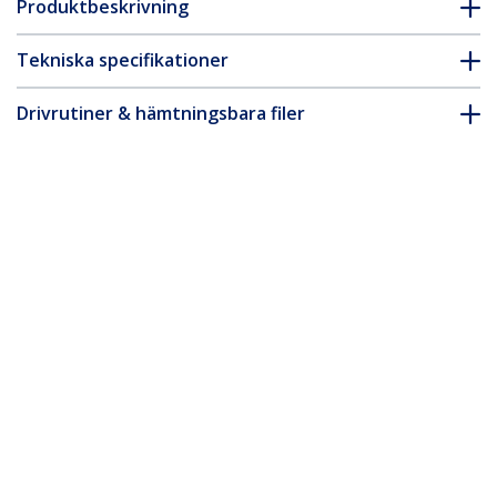
Produktbeskrivning
Tekniska specifikationer
Drivrutiner & hämtningsbara filer
FAQ & Efterlevnad
* Produkters utseende och specifikationer kan komma att ändras
utan förvarning.
Du kanske också gillar