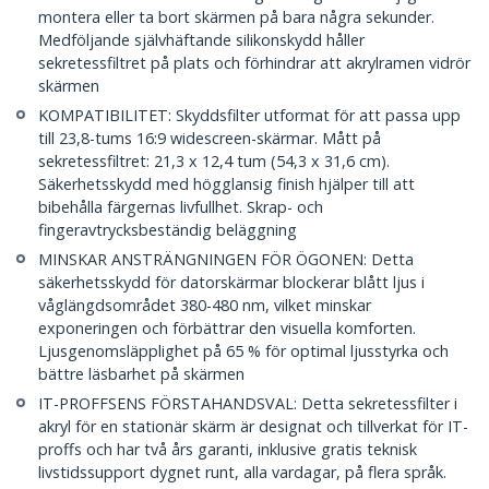
montera eller ta bort skärmen på bara några sekunder.
Medföljande självhäftande silikonskydd håller
sekretessfiltret på plats och förhindrar att akrylramen vidrör
skärmen
KOMPATIBILITET: Skyddsfilter utformat för att passa upp
till 23,8-tums 16:9 widescreen-skärmar. Mått på
sekretessfiltret: 21,3 x 12,4 tum (54,3 x 31,6 cm).
Säkerhetsskydd med högglansig finish hjälper till att
bibehålla färgernas livfullhet. Skrap- och
fingeravtrycksbeständig beläggning
MINSKAR ANSTRÄNGNINGEN FÖR ÖGONEN: Detta
säkerhetsskydd för datorskärmar blockerar blått ljus i
våglängdsområdet 380-480 nm, vilket minskar
exponeringen och förbättrar den visuella komforten.
Ljusgenomsläpplighet på 65 % för optimal ljusstyrka och
bättre läsbarhet på skärmen
IT-PROFFSENS FÖRSTAHANDSVAL: Detta sekretessfilter i
akryl för en stationär skärm är designat och tillverkat för IT-
proffs och har två års garanti, inklusive gratis teknisk
livstidssupport dygnet runt, alla vardagar, på flera språk.