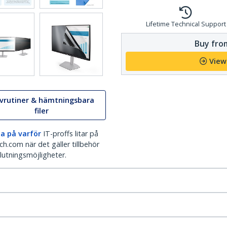
Lifetime Technical Support
Buy from
View
ivrutiner & hämtningsbara
filer
a på varför
IT-proffs litar på
h.com när det gäller tillbehör
lutningsmöjligheter.