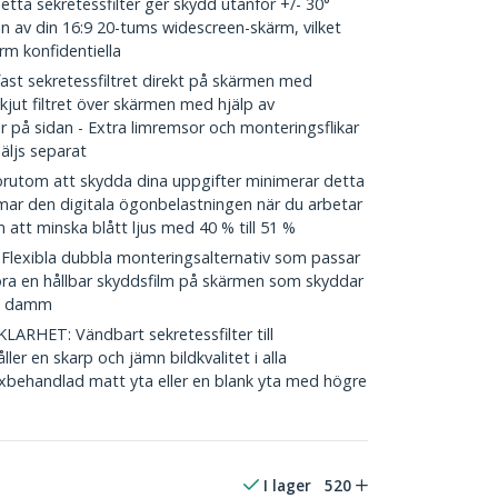
a sekretessfilter ger skydd utanför +/- 30°
en av din 16:9 20-tums widescreen-skärm, vilket
rm konfidentiella
t sekretessfiltret direkt på skärmen med
skjut filtret över skärmen med hjälp av
 på sidan - Extra limremsor och monteringsflikar
ljs separat
utom att skydda dina uppgifter minimerar detta
rmar den digitala ögonbelastningen när du arbetar
att minska blått ljus med 40 % till 51 %
exibla dubbla monteringsalternativ som passar
llföra en hållbar skyddsfilm på skärmen som skyddar
ch damm
RHET: Vändbart sekretessfilter till
er en skarp och jämn bildkvalitet i alla
exbehandlad matt yta eller en blank yta med högre
I lager
520