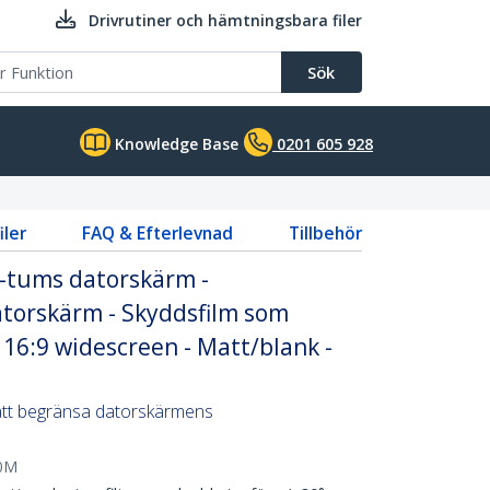
Drivrutiner och hämtningsbara filer
Sök
Knowledge Base
0201 605 928
iler
FAQ & Efterlevnad
Tillbehör
20-tums datorskärm -
datorskärm - Skyddsfilm som
- 16:9 widescreen - Matt/blank -
 att begränsa datorskärmens
0M