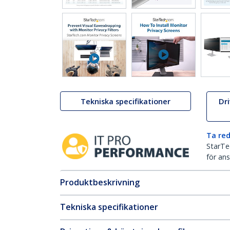
Tekniska specifikationer
Dr
Ta red
StarTec
för ans
Produktbeskrivning
Tekniska specifikationer