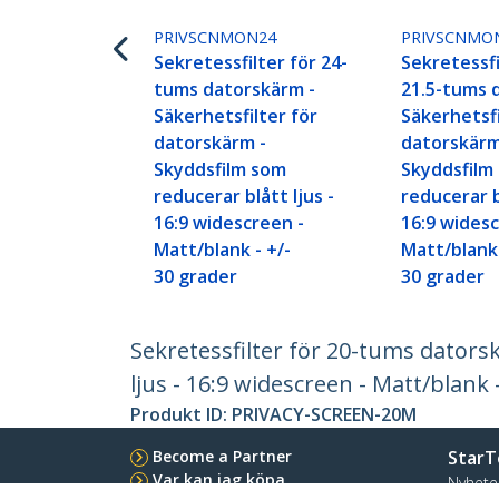
PRIVSCNMON24
PRIVSCNMO
Sekretessfilter för 24-
Sekretessfi
tums datorskärm -
21.5-tums 
Säkerhetsfilter för
Säkerhetsfi
datorskärm -
datorskärm
Skyddsfilm som
Skyddsfilm
reducerar blått ljus -
reducerar b
16:9 widescreen -
16:9 widesc
Matt/blank - +/-
Matt/blank 
30 grader
30 grader
Sekretessfilter för 20-tums dators
ljus - 16:9 widescreen - Matt/blank 
Produkt ID:
PRIVACY-SCREEN-20M
Become a Partner
StarT
Var kan jag köpa
Nyhete