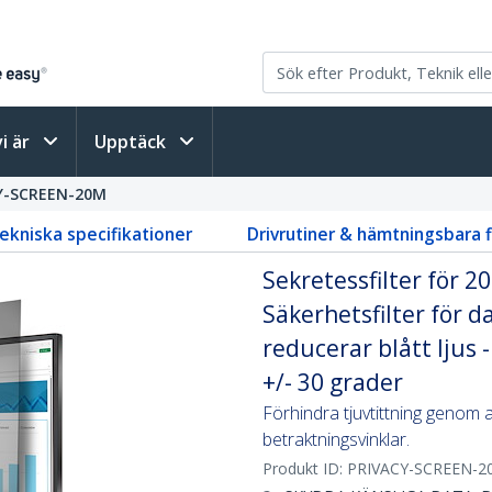
vi är
Upptäck
Y-SCREEN-20M
ekniska specifikationer
Drivrutiner & hämtningsbara f
Sekretessfilter för 
Säkerhetsfilter för 
reducerar blått ljus 
+/- 30 grader
Förhindra tjuvtittning genom
betraktningsvinklar.
Produkt ID:
PRIVACY-SCREEN-2