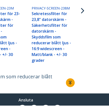
Sekretessfil
tums dators
EEN-23M
PRIVACY-SCREEN-238M
Säkerhetsfil
ter för 23-
Sekretessfilter för
datorskärm 
skärm -
23,8" datorskärm -
Skyddsfilm 
lter för
Säkerhetsfilter för
reducerar blå
 -
datorskärm -
16:10 wides
 som
Skyddsfilm som
Matt/blank -
ått ljus -
reducerar blått ljus -
grader
reen -
16:9 widescreen -
 +/- 30
Matt/blank - +/- 30
grader
ilm som reducerar blått
Ansluta