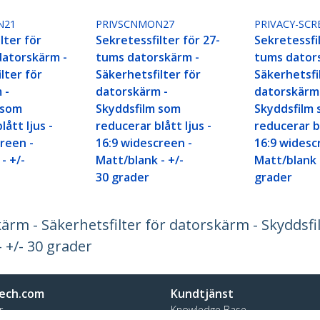
N21
PRIVSCNMON27
PRIVACY-SCR
lter för
Sekretessfilter för 27-
Sekretessfil
datorskärm -
tums datorskärm -
tums dator
lter för
Säkerhetsfilter för
Säkerhetsfi
 -
datorskärm -
datorskärm
 som
Skyddsfilm som
Skyddsfilm
lått ljus -
reducerar blått ljus -
reducerar bl
reen -
16:9 widescreen -
16:9 widesc
- +/-
Matt/blank - +/-
Matt/blank -
30 grader
grader
kärm - Säkerhetsfilter för datorskärm - Skyddsf
- +/- 30 grader
ech.com
Kundtjänst
r
Knowledge Base