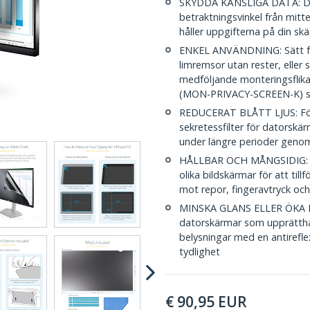
SKYDDA KÄNSLIGA DATA: Dett
betraktningsvinkel från mitt
håller uppgifterna på din skä
ENKEL ANVÄNDNING: Sätt fas
limremsor utan rester, eller 
medföljande monteringsflikar
(MON-PRIVACY-SCREEN-K) sä
REDUCERAT BLÅTT LJUS: För
sekretessfilter för datorskä
under längre perioder genom 
HÅLLBAR OCH MÅNGSIDIG: Fl
olika bildskärmar för att ti
mot repor, fingeravtryck o
MINSKA GLANS ELLER ÖKA KLA
datorskärmar som upprätthåll
belysningar med en antirefl
tydlighet
€
90,95
EUR