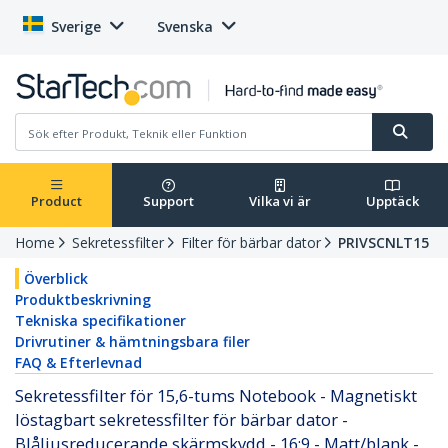
Sverige
Svenska
Product
Support
Vilka vi är
Upptäck
Home
Sekretessfilter
Filter för bärbar dator
PRIVSCNLT15
Överblick
Produktbeskrivning
Tekniska specifikationer
Drivrutiner & hämtningsbara filer
FAQ & Efterlevnad
Sekretessfilter för 15,6-tums Notebook - Magnetiskt
löstagbart sekretessfilter för bärbar dator -
Blåljusreducerande skärmskydd - 16:9 - Matt/blank -