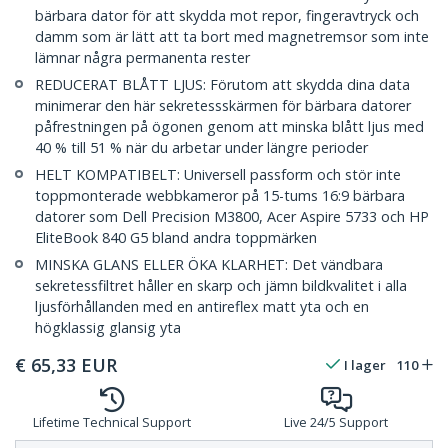
bärbara dator för att skydda mot repor, fingeravtryck och
damm som är lätt att ta bort med magnetremsor som inte
lämnar några permanenta rester
REDUCERAT BLÅTT LJUS: Förutom att skydda dina data
minimerar den här sekretessskärmen för bärbara datorer
påfrestningen på ögonen genom att minska blått ljus med
40 % till 51 % när du arbetar under längre perioder
HELT KOMPATIBELT: Universell passform och stör inte
toppmonterade webbkameror på 15-tums 16:9 bärbara
datorer som Dell Precision M3800, Acer Aspire 5733 och HP
EliteBook 840 G5 bland andra toppmärken
MINSKA GLANS ELLER ÖKA KLARHET: Det vändbara
sekretessfiltret håller en skarp och jämn bildkvalitet i alla
ljusförhållanden med en antireflex matt yta och en
högklassig glansig yta
€
65,33
EUR
I lager
110
Lifetime Technical Support
Live 24/5 Support