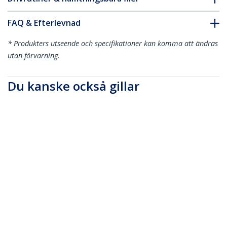
FAQ & Efterlevnad
* Produkters utseende och specifikationer kan komma att ändras
utan förvarning.
Du kanske också gillar
PRIVSCNMAC15
15 tums
sekretessfilter för
bärbar dator - 16:10
bildförhållande - För
MacBook
PRIVSCNMAC13