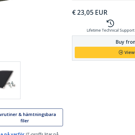
€
23,05
EUR
Lifetime Technical Support
Buy from
View
ivrutiner & hämtningsbara
filer
a på varför
IT-proffs litar på