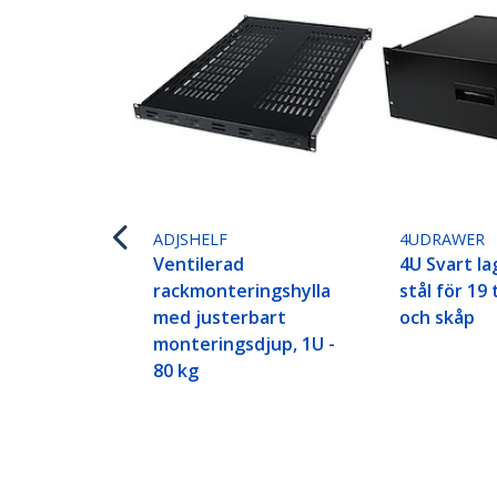
ADJSHELF
4UDRAWER
Ventilerad
4U Svart la
rackmonteringshylla
stål för 19
med justerbart
och skåp
monteringsdjup, 1U -
80 kg