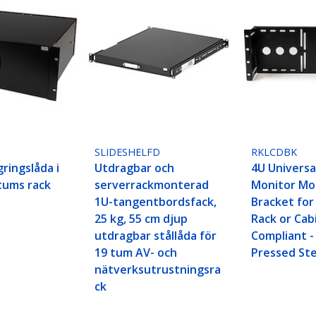
SLIDESHELFD
RKLCDBK
gringslåda i
Utdragbar och
4U Universa
 tums rack
serverrackmonterad
Monitor Mo
1U-tangentbordsfack,
Bracket for
25 kg, 55 cm djup
Rack or Cab
utdragbar stållåda för
Compliant -
19 tum AV- och
Pressed Ste
nätverksutrustningsra
ck