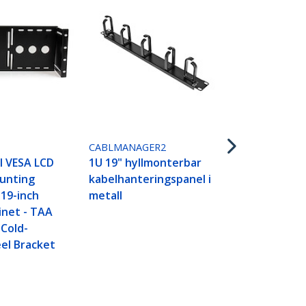
BLANKB1
1U täckplåt 
passar 19" 
serverrack 
CABLMANAGER2
l VESA LCD
1U 19" hyllmonterbar
unting
kabelhanteringspanel i
 19-inch
metall
inet - TAA
 Cold-
el Bracket