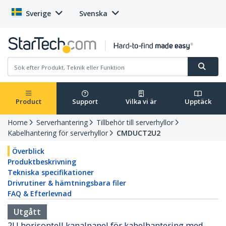
Sverige
Svenska
Product
Support
Vilka vi är
Upptäck
Home
Serverhantering
Tillbehör till serverhyllor
Kabelhantering för serverhyllor
CMDUCT2U2
Överblick
Produktbeskrivning
Tekniska specifikationer
Drivrutiner & hämtningsbara filer
FAQ & Efterlevnad
Utgått
2U horisontell kanalpanel för kabelhantering med