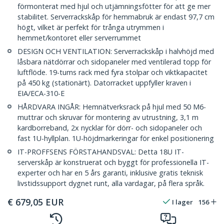
förmonterat med hjul och utjämningsfötter för att ge mer
stabilitet. Serverrackskåp för hemmabruk är endast 97,7 cm
högt, vilket är perfekt för trånga utrymmen i
hemmet/kontoret eller serverrummet
DESIGN OCH VENTILATION: Serverrackskåp i halvhöjd med
låsbara nätdörrar och sidopaneler med ventilerad topp för
luftflöde. 19-tums rack med fyra stolpar och viktkapacitet
på 450 kg (stationärt). Datorracket uppfyller kraven i
EIA/ECA-310-E
HÅRDVARA INGÅR: Hemnätverksrack på hjul med 50 M6-
muttrar och skruvar för montering av utrustning, 3,1 m
kardborreband, 2x nycklar för dörr- och sidopaneler och
fast 1U-hyllplan. 1U-höjdmarkeringar för enkel positionering
IT-PROFFSENS FÖRSTAHANDSVAL: Detta 18U IT-
serverskåp är konstruerat och byggt för professionella IT-
experter och har en 5 års garanti, inklusive gratis teknisk
livstidssupport dygnet runt, alla vardagar, på flera språk.
€
679,05
EUR
I lager
156