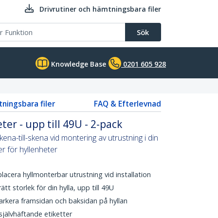
Drivrutiner och hämtningsbara filer
Sök
Knowledge Base
0201 605 928
tningsbara filer
FAQ & Efterlevnad
ter - upp till 49U - 2-pack
ena-till-skena vid montering av utrustning i din
r för hyllenheter
placera hyllmonterbar utrustning vid installation
rätt storlek för din hylla, upp till 49U
markera framsidan och baksidan på hyllan
jälvhäftande etiketter