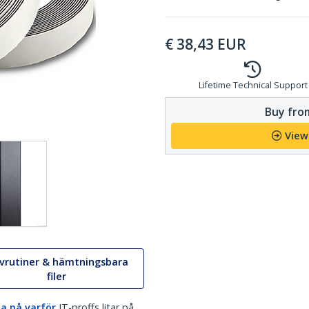
€
38,43
EUR
Lifetime Technical Support
Buy from
View
ivrutiner & hämtningsbara
filer
a på varför
IT-proffs litar på