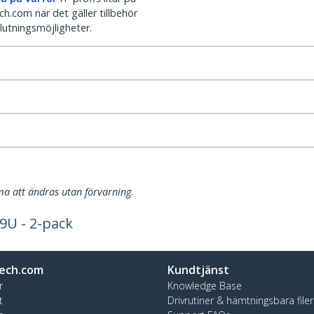
h.com när det gäller tillbehör
lutningsmöjligheter.
a att ändras utan förvarning.
49U - 2-pack
ech.com
Kundtjänst
r
Knowledge Base
t
Drivrutiner & hämtningsbara filer