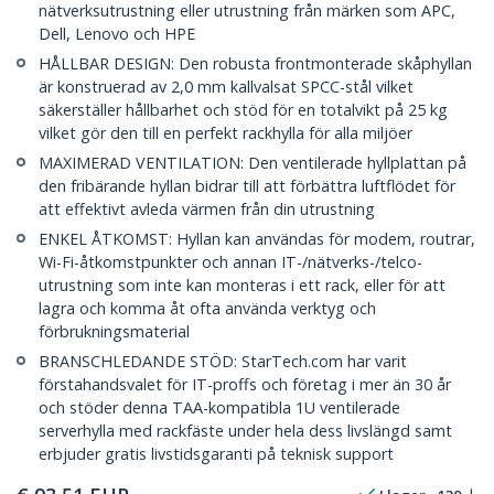
nätverksutrustning eller utrustning från märken som APC,
Dell, Lenovo och HPE
HÅLLBAR DESIGN: Den robusta frontmonterade skåphyllan
är konstruerad av 2,0 mm kallvalsat SPCC-stål vilket
säkerställer hållbarhet och stöd för en totalvikt på 25 kg
vilket gör den till en perfekt rackhylla för alla miljöer
MAXIMERAD VENTILATION: Den ventilerade hyllplattan på
den fribärande hyllan bidrar till att förbättra luftflödet för
att effektivt avleda värmen från din utrustning
ENKEL ÅTKOMST: Hyllan kan användas för modem, routrar,
Wi-Fi-åtkomstpunkter och annan IT-/nätverks-/telco-
utrustning som inte kan monteras i ett rack, eller för att
lagra och komma åt ofta använda verktyg och
förbrukningsmaterial
BRANSCHLEDANDE STÖD: StarTech.com har varit
förstahandsvalet för IT-proffs och företag i mer än 30 år
och stöder denna TAA-kompatibla 1U ventilerade
serverhylla med rackfäste under hela dess livslängd samt
erbjuder gratis livstidsgaranti på teknisk support