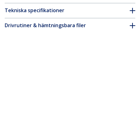
Tekniska specifikationer
Drivrutiner & hämtningsbara filer
FAQ & Efterlevnad
Tillbehör
* Produkters utseende och specifikationer kan komma att ändras
utan förvarning.
Du kanske också gillar