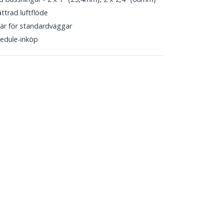
ttrad luftflöde
sär för standardväggar
edule-inköp