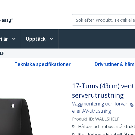
vi är
Upptäck
LF
Tekniska specifikationer
Drivrutiner & häm
17-Tums (43cm) venti
serverutrustning
Väggmontering och förvaring 
eller AV-utrustning
Produkt ID:
WALLSHELF
Hållbar och robust stålstruk
Fyra förborrade kabelhål me