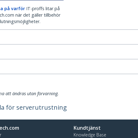
a på varför
IT-proffs litar på
h.com när det gäller tillbehör
lutningsmöjligheter.
a att ändras utan förvarning.
la för serverutrustning
ech.com
Kundtjänst
r
Knowledge Base