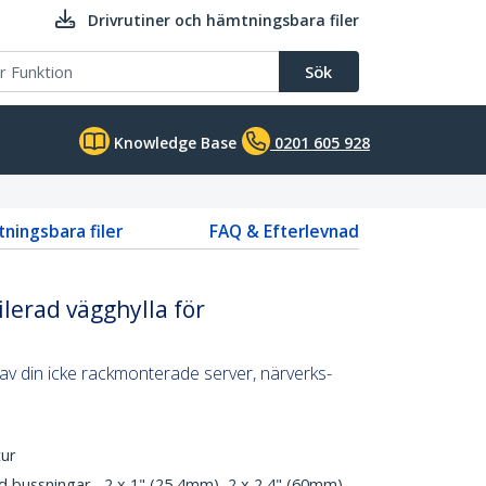
Drivrutiner och hämtningsbara filer
Sök
Knowledge Base
0201 605 928
tningsbara filer
FAQ & Efterlevnad
lerad vägghylla för
av din icke rackmonterade server, närverks-
tur
d bussningar - 2 x 1" (25,4mm), 2 x 2,4" (60mm)