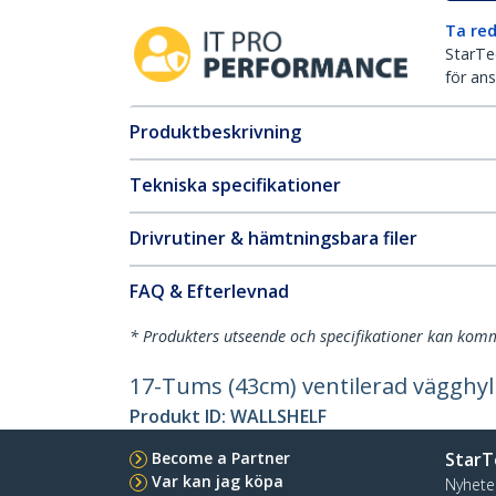
Ta red
StarTec
för ans
Produktbeskrivning
Tekniska specifikationer
Drivrutiner & hämtningsbara filer
FAQ & Efterlevnad
* Produkters utseende och specifikationer kan komm
17-Tums (43cm) ventilerad vägghyl
Produkt ID:
WALLSHELF
Become a Partner
StarT
Var kan jag köpa
Nyhete