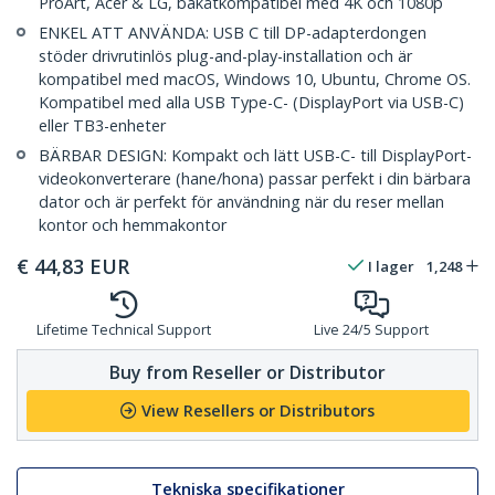
ProArt, Acer & LG, bakåtkompatibel med 4K och 1080p
ENKEL ATT ANVÄNDA: USB C till DP-adapterdongen
stöder drivrutinlös plug-and-play-installation och är
kompatibel med macOS, Windows 10, Ubuntu, Chrome OS.
Kompatibel med alla USB Type-C- (DisplayPort via USB-C)
eller TB3-enheter
BÄRBAR DESIGN: Kompakt och lätt USB-C- till DisplayPort-
videokonverterare (hane/hona) passar perfekt i din bärbara
dator och är perfekt för användning när du reser mellan
kontor och hemmakontor
€
44,83
EUR
I lager
1,248
Lifetime Technical Support
Live 24/5 Support
Buy from Reseller or Distributor
View Resellers or Distributors
Tekniska specifikationer