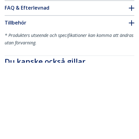
FAQ & Efterlevnad
Tillbehör
* Produkters utseende och specifikationer kan komma att ändras
utan förvarning.
Du kanske också gillar
CDP2HDW
USB-C till HDMI-
adapter med 4K 30
Hz - Vit
CDP2HD