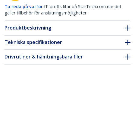
Ta reda på varför
IT-proffs litar på StarTech.com när det
gäller tillbehör för anslutningsmöjligheter.
Produktbeskrivning
Tekniska specifikationer
Drivrutiner & hämtningsbara filer
FAQ & Efterlevnad
Tillbehör
* Produkters utseende och specifikationer kan komma att ändras
utan förvarning.
Du kanske också gillar